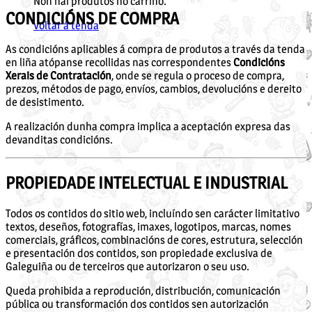
Non hai produtos no carriño.
CONDICIÓNS DE COMPRA
Voltar á tenda
As condicións aplicables á compra de produtos a través da tenda
en liña atópanse recollidas nas correspondentes
Condicións
Xerais de Contratación
, onde se regula o proceso de compra,
prezos, métodos de pago, envíos, cambios, devolucións e dereito
de desistimento.
A realización dunha compra implica a aceptación expresa das
devanditas condicións.
PROPIEDADE INTELECTUAL E INDUSTRIAL
Todos os contidos do sitio web, incluíndo sen carácter limitativo
textos, deseños, fotografías, imaxes, logotipos, marcas, nomes
comerciais, gráficos, combinacións de cores, estrutura, selección
e presentación dos contidos, son propiedade exclusiva de
Galeguiña ou de terceiros que autorizaron o seu uso.
Queda prohibida a reprodución, distribución, comunicación
pública ou transformación dos contidos sen autorización