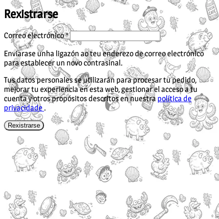
Rexistrarse
Obrigatorio
Correo electrónico
*
Enviarase unha ligazón ao teu enderezo de correo electrónico
para establecer un novo contrasinal.
Tus datos personales se utilizarán para procesar tu pedido,
mejorar tu experiencia en esta web, gestionar el acceso a tu
cuenta y otros propósitos descritos en nuestra
política de
privacidade
.
Rexistrarse