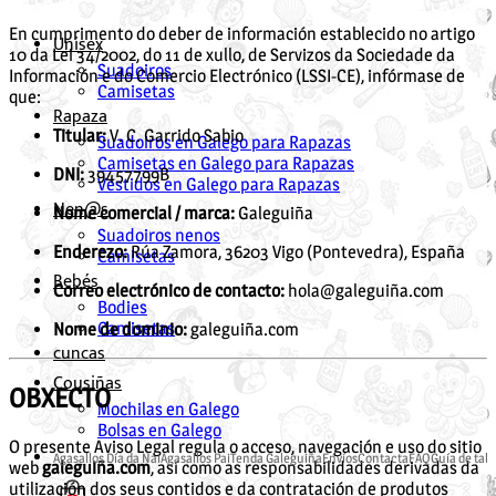
En cumprimento do deber de información establecido no artigo
Unisex
10 da Lei 34/2002, do 11 de xullo, de Servizos da Sociedade da
Suadoiros
Información e do Comercio Electrónico (LSSI-CE), infórmase de
Camisetas
que:
Rapaza
Titular:
V. C. Garrido Sabio
Suadoiros en Galego para Rapazas
Camisetas en Galego para Rapazas
DNI:
39457799B
Vestidos en Galego para Rapazas
Nen@s
Nome comercial / marca:
Galeguiña
Suadoiros nenos
Enderezo:
Rúa Zamora, 36203 Vigo (Pontevedra), España
Camisetas
Bebés
Correo electrónico de contacto:
hola@galeguiña.com
Bodies
Camisetas
Nome de dominio:
galeguiña.com
cuncas
Cousiñas
OBXECTO
Mochilas en Galego
Bolsas en Galego
O presente Aviso Legal regula o acceso, navegación e uso do sitio
Agasallos Día da Nai
Agasallos Pai
Tenda Galeguiña
Envíos
Contacta
FAQ
Guía de tall
web
galeguiña.com
, así como as responsabilidades derivadas da
utilización dos seus contidos e da contratación de produtos