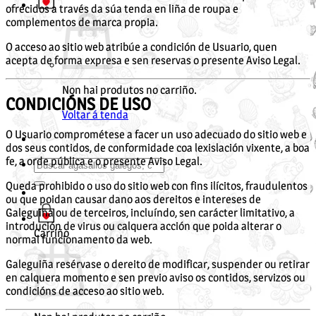
ofrecidos a través da súa tenda en liña de roupa e
complementos de marca propia.
O acceso ao sitio web atribúe a condición de Usuario, quen
acepta de forma expresa e sen reservas o presente Aviso Legal.
Non hai produtos no carriño.
CONDICIÓNS DE USO
Voltar á tenda
O Usuario comprométese a facer un uso adecuado do sitio web e
dos seus contidos, de conformidade coa lexislación vixente, a boa
fe, a orde pública e o presente Aviso Legal.
Buscar
por:
Queda prohibido o uso do sitio web con fins ilícitos, fraudulentos
ou que poidan causar dano aos dereitos e intereses de
Galeguiña ou de terceiros, incluíndo, sen carácter limitativo, a
introdución de virus ou calquera acción que poida alterar o
Carriño
normal funcionamento da web.
Galeguiña resérvase o dereito de modificar, suspender ou retirar
en calquera momento e sen previo aviso os contidos, servizos ou
condicións de acceso ao sitio web.