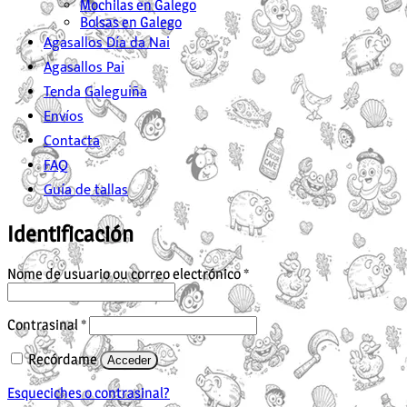
Mochilas en Galego
Bolsas en Galego
Agasallos Día da Nai
Agasallos Pai
Tenda Galeguiña
Envíos
Contacta
FAQ
Guía de tallas
Identificación
Obrigatorio
Nome de usuario ou correo electrónico
*
Obrigatorio
Contrasinal
*
Recórdame
Acceder
Esqueciches o contrasinal?