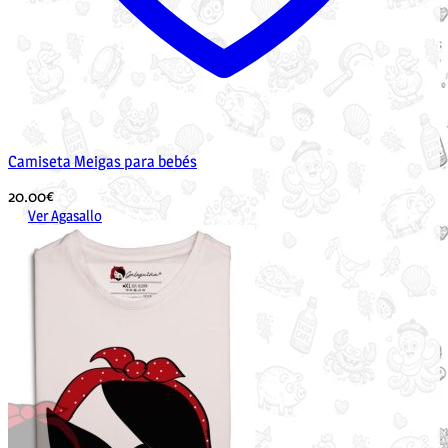
Camiseta Meigas para bebés
20.00
€
Ver Agasallo
Este
produto
ten
múltiples
variantes.
As
opcións
pódense
elixir
na
páxina
de