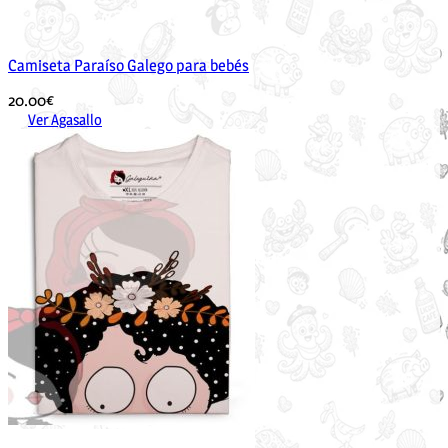
Camiseta Paraíso Galego para bebés
20.00
€
Ver Agasallo
Este
produto
ten
múltiples
variantes.
As
opcións
pódense
elixir
na
páxina
de
produto