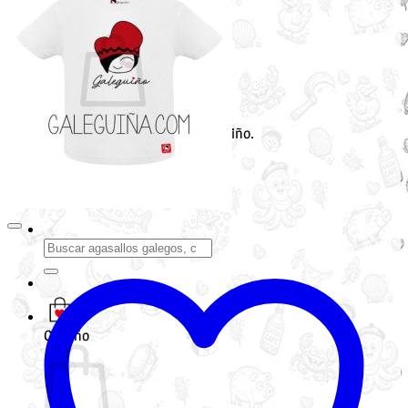
Non hai produtos no carriño.
Voltar á tenda
Buscar
por:
Carriño