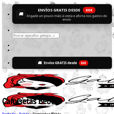
Skip
ENVÍOS GRATIS DESDE
60€
to
🚚
content
Engade un pouco máis á cesta e aforra nos gastos de
envío
Buscar
por:
🚚
Envíos GRATIS desde
60€
Camisetas Bebés