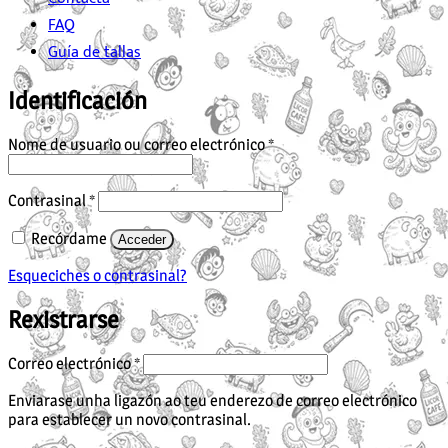
FAQ
Guía de tallas
Identificación
Obrigatorio
Nome de usuario ou correo electrónico
*
Obrigatorio
Contrasinal
*
Recórdame
Acceder
Esqueciches o contrasinal?
Rexistrarse
Obrigatorio
Correo electrónico
*
Enviarase unha ligazón ao teu enderezo de correo electrónico
para establecer un novo contrasinal.