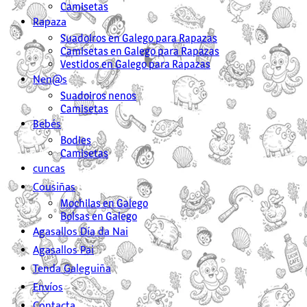
Camisetas
Rapaza
Suadoiros en Galego para Rapazas
Camisetas en Galego para Rapazas
Vestidos en Galego para Rapazas
Nen@s
Suadoiros nenos
Camisetas
Bebés
Bodies
Camisetas
cuncas
Cousiñas
Mochilas en Galego
Bolsas en Galego
Agasallos Día da Nai
Agasallos Pai
Tenda Galeguiña
Envíos
Contacta