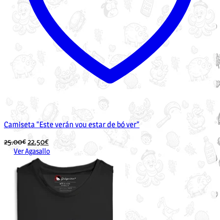
Camiseta “Este verán vou estar de bó ver”
O
O
25.00
€
22.50
€
prezo
prezo
Ver Agasallo
Este
orixinal
actual
produto
era:
é:
ten
25.00€.
22.50€.
múltiples
variantes.
As
opcións