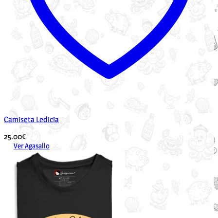
Camiseta Ledicia
25.00
€
Ver Agasallo
Este
produto
ten
múltiples
variantes.
As
opcións