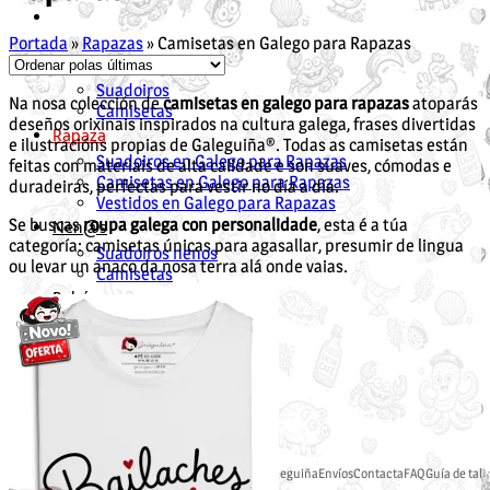
Portada
»
Rapazas
»
Camisetas en Galego para Rapazas
Unisex
Suadoiros
Na nosa colección de
camisetas en galego para rapazas
atoparás
Camisetas
deseños orixinais inspirados na cultura galega, frases divertidas
Rapaza
e ilustracións propias de Galeguiña®. Todas as camisetas están
Suadoiros en Galego para Rapazas
feitas con materiais de alta calidade e son suaves, cómodas e
Camisetas en Galego para Rapazas
duradeiras, perfectas para vestir no día a día.
Vestidos en Galego para Rapazas
Nen@s
Se buscas
roupa galega con personalidade
, esta é a túa
categoría: camisetas únicas para agasallar, presumir de lingua
Suadoiros nenos
ou levar un anaco da nosa terra alá onde vaias.
Camisetas
Bebés
Bodies
Camisetas
cuncas
Cousiñas
Mochilas en Galego
Bolsas en Galego
Agasallos Día da Nai
Agasallos Pai
Tenda Galeguiña
Envíos
Contacta
FAQ
Guía de tall