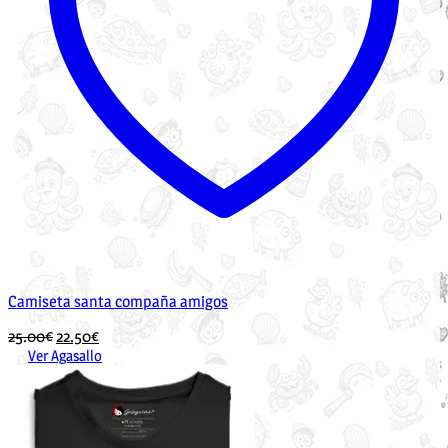
Camiseta santa compaña amigos
O
O
25.00
€
22.50
€
prezo
prezo
Ver Agasallo
Este
orixinal
actual
produto
era:
é:
ten
25.00€.
22.50€.
múltiples