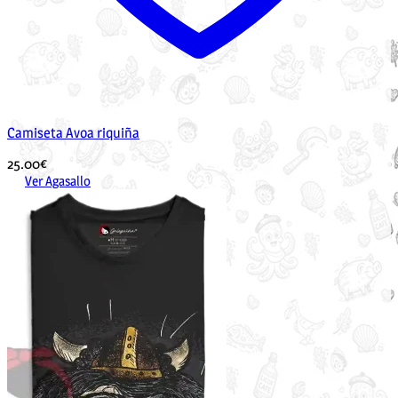
Camiseta Avoa riquiña
25.00
€
Ver Agasallo
Este
produto
ten
múltiples
variantes.
As
opcións
pódense
elixir
na
páxina
de