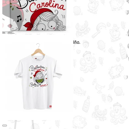
Non hai produtos no carriño.
Voltar á tenda
Buscar
por:
Carriño