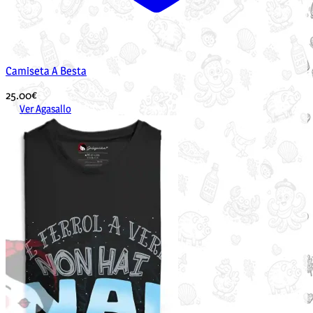
Camiseta A Besta
25.00
€
Ver Agasallo
Este
produto
ten
múltiples
variantes.
As
opcións
pódense
elixir
na
páxina
de
produto