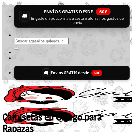
Skip
ENVÍOS GRATIS DESDE
60€
to
🚚
content
Engade un pouco máis á cesta e aforra nos gastos de
envío
Buscar
por:
🚚
Envíos GRATIS desde
60€
Camisetas en Galego para
Rapazas