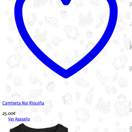
Camiseta Nai Riquiña
25.00
€
Ver Agasallo
Este
produto