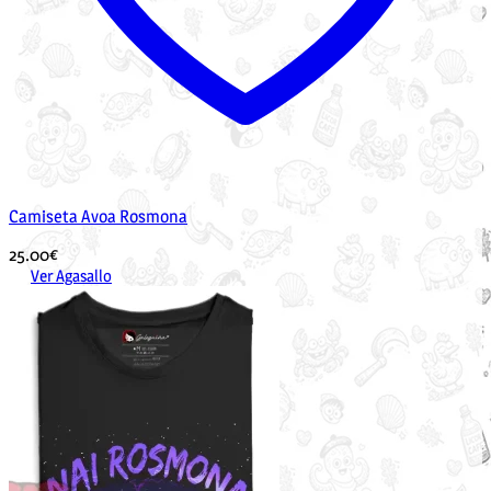
Camiseta Avoa Rosmona
25.00
€
Ver Agasallo
Este
produto
ten
múltiples
variantes.
As
opcións
pódense
elixir
na