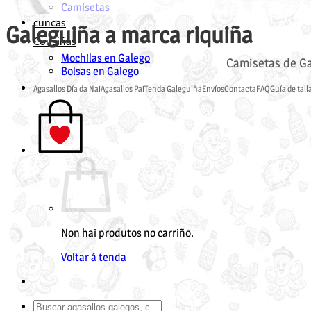
Camisetas
cuncas
Galeguiña a marca riquiña
Cousiñas
Mochilas en Galego
Camisetas de Gal
Bolsas en Galego
Agasallos Día da Nai
Agasallos Pai
Tenda Galeguiña
Envíos
Contacta
FAQ
Guía de tall
Non hai produtos no carriño.
Voltar á tenda
Buscar