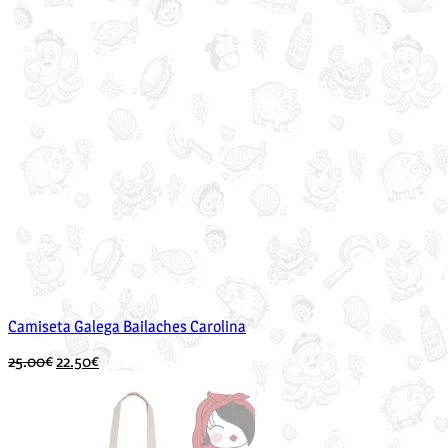
Camiseta Galega Bailaches Carolina
O
O
25.00
€
22.50
€
prezo
prezo
orixinal
actual
era:
é:
25.00€.
22.50€.