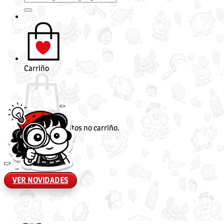
por:
Carriño
Non hai produtos no carriño.
Voltar á tenda
VER NOVIDADES