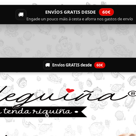
ENVÍOS GRATIS DESDE
60€
🚚
Engade un pouco máis á cesta e aforra nos gastos de envío
🚚
Envíos GRATIS desde
60€