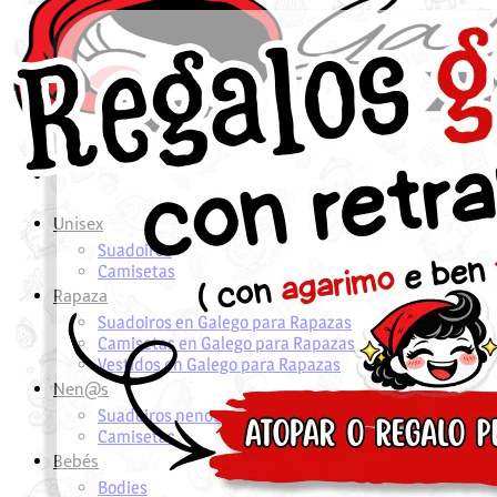
Unisex
Suadoiros
Camisetas
Rapaza
Suadoiros en Galego para Rapazas
Camisetas en Galego para Rapazas
Vestidos en Galego para Rapazas
Nen@s
Suadoiros nenos
Camisetas
Bebés
Bodies