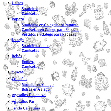
Unisex
Suadoiros
Camisetas
Rapaza
Suadoiros en Galego para Rapazas
Camisetas en Galego para Rapazas
Vestidos en Galego para Rapazas
Nen@s
Suadoiros nenos
Camisetas
Bebés
Bodies
Camisetas
cuncas
Cousiñas
Mochilas en Galego
Bolsas en Galego
Agasallos Día da Nai
Agasallos Pai
Tenda Galeguiña