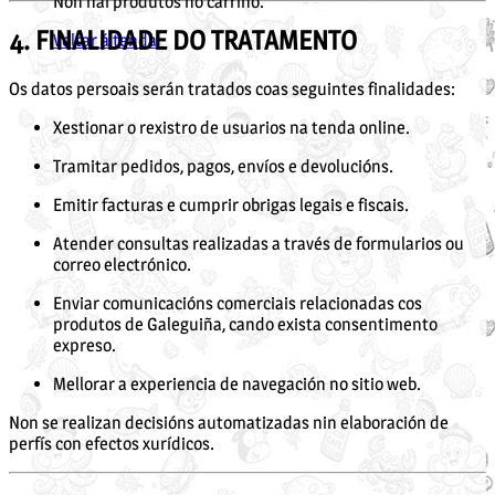
Non hai produtos no carriño.
4. FINALIDADE DO TRATAMENTO
Voltar á tenda
Os datos persoais serán tratados coas seguintes finalidades:
Xestionar o rexistro de usuarios na tenda online.
Tramitar pedidos, pagos, envíos e devolucións.
Emitir facturas e cumprir obrigas legais e fiscais.
Atender consultas realizadas a través de formularios ou
correo electrónico.
Enviar comunicacións comerciais relacionadas cos
produtos de Galeguiña, cando exista consentimento
expreso.
Mellorar a experiencia de navegación no sitio web.
Non se realizan decisións automatizadas nin elaboración de
perfís con efectos xurídicos.