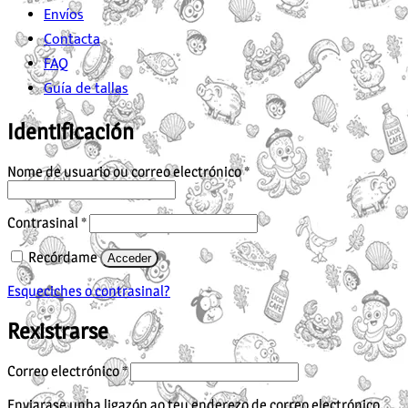
Envíos
Contacta
FAQ
Guía de tallas
Identificación
Obrigatorio
Nome de usuario ou correo electrónico
*
Obrigatorio
Contrasinal
*
Recórdame
Acceder
Esqueciches o contrasinal?
Rexistrarse
Obrigatorio
Correo electrónico
*
Enviarase unha ligazón ao teu enderezo de correo electrónico