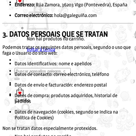
Enderezo:
Rúa Zamora, 36203 Vigo (Pontevedra), España
Correo electrónico:
hola@galeguiña.com
3. DATOS PERSOAIS QUE SE TRATAN
Non hai produtos no carriño.
Podemos tratar os seguintes datos persoais, segundo o uso que
Voltar á tenda
faga o Usuario do sitio web:
Datos identificativos: nome e apelidos
Buscar
Datos de contacto: correo electrónico, teléfono
por:
Datos de envío e facturación: enderezo postal
Datos de compra: produtos adquiridos, historial de
Carriño
pedidos
Datos de navegación (cookies, segundo se indica na
Política de Cookies)
Non se tratan datos especialmente protexidos.