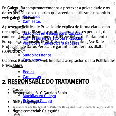
En
Galeguiña
comprometémonos a protexer a privacidade e os
Unisex
datos persoais dos usuarios que acceden e utilizan o noso sitio
Suadoiros
web
galeguiña.com
.
Camisetas
Rapaza
A presente Política de Privacidade explica de forma clara como
recompilamos, utilizamos e protexemos os datos persoais, de
Suadoiros en Galego para Rapazas
conformidade co Regulamento (UE) 2016/679, do Parlamento
Camisetas en Galego para Rapazas
Europeo e do Consello (RGPD), e coa Lei Orgánica 3/2018, de
Vestidos en Galego para Rapazas
Protección de Datos Persoais e garantía dos dereitos dixitais
Nen@s
(LOPDGDD).
Suadoiros nenos
Camisetas
O acceso e uso do sitio web implica a aceptación desta Política de
Bebés
Privacidade.
Bodies
Camisetas
2. RESPONSABLE DO TRATAMENTO
cuncas
Cousiñas
Responsable:
V. C.Garrido Sabio
Mochilas en Galego
Bolsas en Galego
DNI:
39457799B
Agasallos Día da Nai
Agasallos Pai
Tenda Galeguiña
Envíos
Contacta
FAQ
Guía de tall
Nome comercial:
Galeguiña