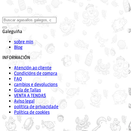
Galeguiña
sobre min
Blog
INFORMACIÓN
Atención ao cliente
Condicións de compra
FAQ
cambios e devolucions
Guía de Tallas
VENTA A TENDAS
Aviso legal
política de privacidade
Política de cookies
V