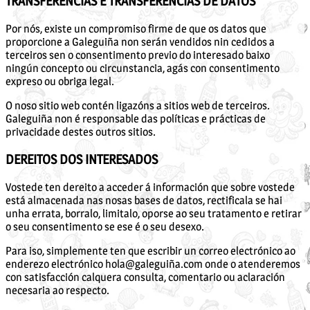
TRANSFERENCIAS E TRANSFERENCIAS DE DATOS
Por nós, existe un compromiso firme de que os datos que
proporcione a Galeguiña non serán vendidos nin cedidos a
terceiros sen o consentimento previo do interesado baixo
ningún concepto ou circunstancia, agás con consentimento
expreso ou obriga legal.
O noso sitio web contén ligazóns a sitios web de terceiros.
Galeguiña non é responsable das políticas e prácticas de
privacidade destes outros sitios.
DEREITOS DOS INTERESADOS
Vostede ten dereito a acceder á información que sobre vostede
está almacenada nas nosas bases de datos, rectificala se hai
unha errata, borralo, limitalo, oporse ao seu tratamento e retirar
o seu consentimento se ese é o seu desexo.
Para iso, simplemente ten que escribir un correo electrónico ao
enderezo electrónico hola@galeguiña.com onde o atenderemos
con satisfacción calquera consulta, comentario ou aclaración
necesaria ao respecto.