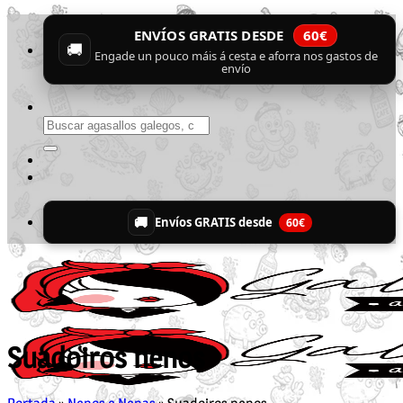
Skip
ENVÍOS GRATIS DESDE
60€
to
🚚
content
Engade un pouco máis á cesta e aforra nos gastos de
envío
Buscar
por:
🚚
Envíos GRATIS desde
60€
Suadoiros nenos