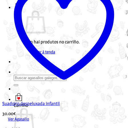
Non hai produtos no carriño.
Voltar á tenda
Buscar
por:
Suadoiro despeluxada infantil
Carriño
30.00
€
Ver Agasallo
Este