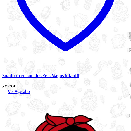
Suadoiro eu son dos Reis Magos infantil
30.00
€
Ver Agasallo
Este
produto
ten
múltiples
variantes.
As
opcións