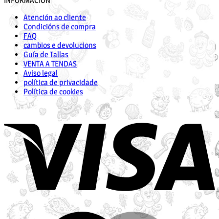
INFORMACIÓN
Atención ao cliente
Condicións de compra
FAQ
cambios e devolucions
Guía de Tallas
VENTA A TENDAS
Aviso legal
política de privacidade
Política de cookies
V
M