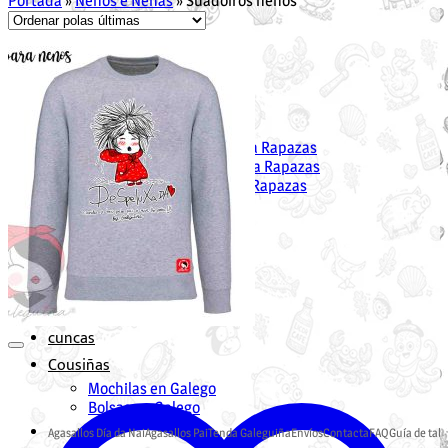
Portada
»
Nenos e Nenas
»
Suadoiros nenos
Unisex
Suadoiros
Camisetas
Rapaza
Suadoiros en Galego para Rapazas
Camisetas en Galego para Rapazas
Vestidos en Galego para Rapazas
Nen@s
Suadoiros nenos
Camisetas
Bebés
Bodies
Camisetas
cuncas
Cousiñas
Mochilas en Galego
Bolsas en Galego
Agasallos Día da Nai
Agasallos Pai
Tenda Galeguiña
Envíos
Contacta
FAQ
Guía de tall