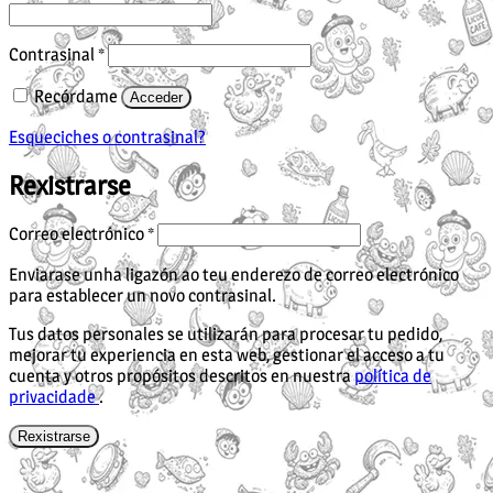
Obrigatorio
Contrasinal
*
Recórdame
Acceder
Esqueciches o contrasinal?
Rexistrarse
Obrigatorio
Correo electrónico
*
Enviarase unha ligazón ao teu enderezo de correo electrónico
para establecer un novo contrasinal.
Tus datos personales se utilizarán para procesar tu pedido,
mejorar tu experiencia en esta web, gestionar el acceso a tu
cuenta y otros propósitos descritos en nuestra
política de
privacidade
.
Rexistrarse