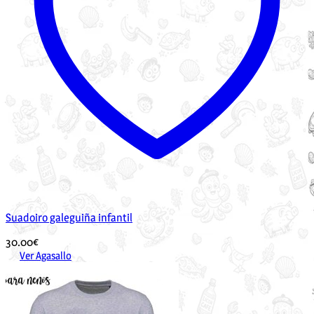
Suadoiro galeguiña infantil
30.00
€
Ver Agasallo
Este
produto
ten
múltiples