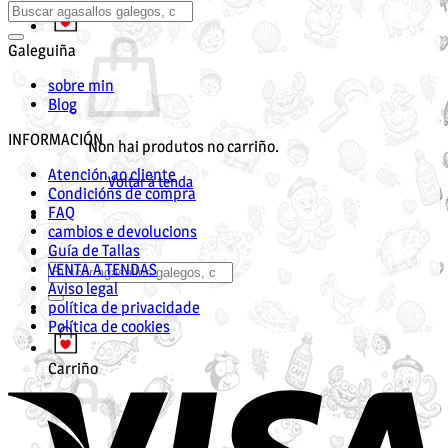
Galeguiña
sobre min
Blog
INFORMACIÓN
Non hai produtos no carriño.
Atención ao cliente
Voltar á tenda
Condicións de compra
FAQ
cambios e devolucions
Guía de Tallas
VENTA A TENDAS
Buscar
Aviso legal
por:
política de privacidade
Política de cookies
V
Carriño