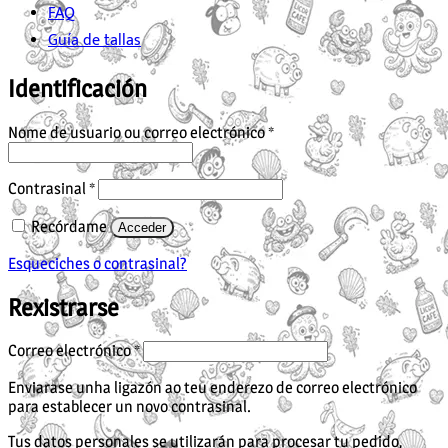
FAQ
Guía de tallas
Identificación
Obrigatorio
Nome de usuario ou correo electrónico
*
Obrigatorio
Contrasinal
*
Recórdame
Acceder
Esqueciches o contrasinal?
Rexistrarse
Obrigatorio
Correo electrónico
*
Enviarase unha ligazón ao teu enderezo de correo electrónico
para establecer un novo contrasinal.
Tus datos personales se utilizarán para procesar tu pedido,