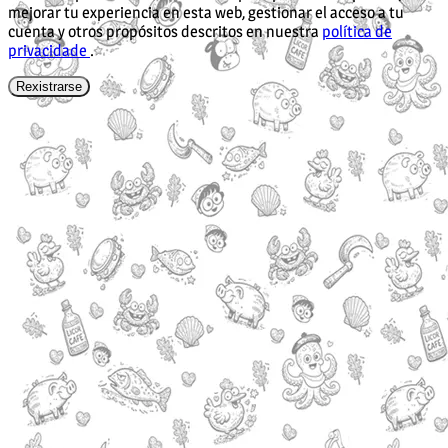
mejorar tu experiencia en esta web, gestionar el acceso a tu
cuenta y otros propósitos descritos en nuestra
política de
privacidade
.
Rexistrarse