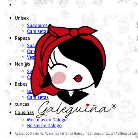
Unisex
Suadoiros
Camisetas
Rapaza
Suadoiros en Galego para Rapazas
Camisetas en Galego para Rapazas
Vestidos en Galego para Rapazas
Nen@s
Suadoiros nenos
Camisetas
Bebés
Bodies
Camisetas
cuncas
Cousiñas
Mochilas en Galego
Bolsas en Galego
Agasallos Día da Nai
Agasallos Pai
Tenda Galeguiña
Envíos
Contacta
FAQ
Guía de tall