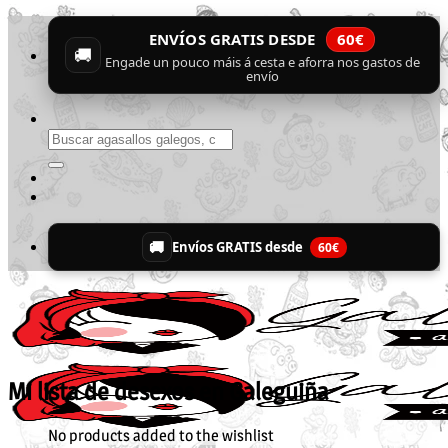
Skip
ENVÍOS GRATIS DESDE
60€
to
🚚
content
Engade un pouco máis á cesta e aforra nos gastos de
envío
Buscar
por:
🚚
Envíos GRATIS desde
60€
Mi lista de desexos en Galeguiña
No products added to the wishlist