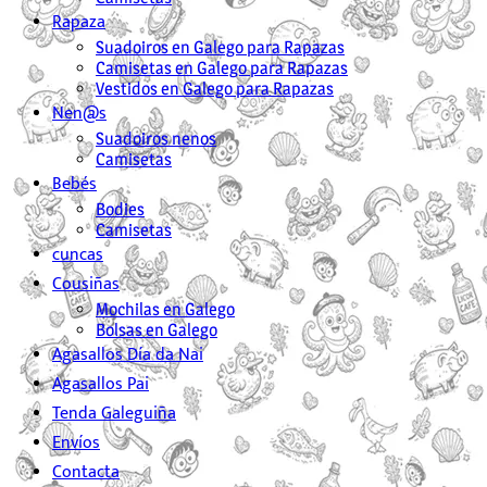
Rapaza
Suadoiros en Galego para Rapazas
Camisetas en Galego para Rapazas
Vestidos en Galego para Rapazas
Nen@s
Suadoiros nenos
Camisetas
Bebés
Bodies
Camisetas
cuncas
Cousiñas
Mochilas en Galego
Bolsas en Galego
Agasallos Día da Nai
Agasallos Pai
Tenda Galeguiña
Envíos
Contacta