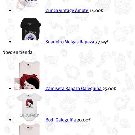
Cunca vintage Ámote
14.00
€
Suadoiro Meigas Rapaza
37.95
€
Novo en tienda
Camiseta Rapaza Galeguiña
25.00
€
Bodi Galeguiña
20.00
€