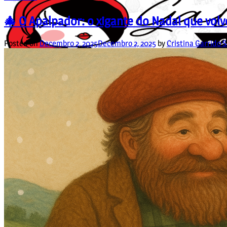
🎄 O Apalpador: o xigante do Nadal que volv
Posted on
Decembro 2, 2025
Decembro 2, 2025
by
Cristina Garrido 
Unisex
Suadoiros
Camisetas
Rapaza
Suadoiros en Galego para Rapazas
Camisetas en Galego para Rapazas
Vestidos en Galego para Rapazas
Nen@s
Suadoiros nenos
Camisetas
Bebés
Bodies