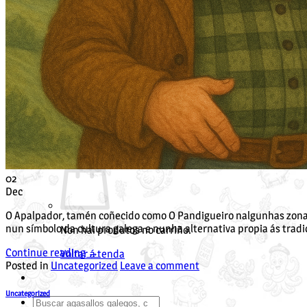
Camisetas
cuncas
Cousiñas
Mochilas en Galego
Bolsas en Galego
Agasallos Día da Nai
Agasallos Pai
Tenda Galeguiña
Envíos
Contacta
FAQ
Guía de tall
02
Dec
O Apalpador, tamén coñecido como O Pandigueiro nalgunhas zonas,
nun símbolo da cultura galega e nunha alternativa propia ás tradic
Non hai produtos no carriño.
Continue reading
→
Voltar á tenda
Posted in
Uncategorized
Leave a comment
Uncategorized
Buscar