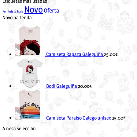
Etiquetas más usadas
Novo
Oferta
Feminista
Nais
Novo na tenda.
Camiseta Rapaza Galeguiña
25.00
€
Bodi Galeguiña
20.00
€
Camiseta Paraíso Galego unisex
25.00
€
A nosa selección