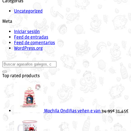
Categorías
Uncategorized
Meta
Iniciar sesión
Feed de entradas
Feed de comentarios
WordPress.org
Buscar
por:
Top rated products
O
O
prezo
p
orixinal
a
era:
é
34.95€.
3
Mochila Ondiñas veñen e van
34.95
€
31.45
€