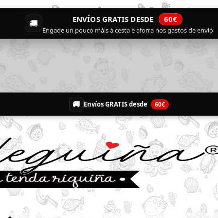
ENVÍOS GRATIS DESDE
60€
🚚
Engade un pouco máis á cesta e aforra nos gastos de envío
🚚
Envíos GRATIS desde
60€