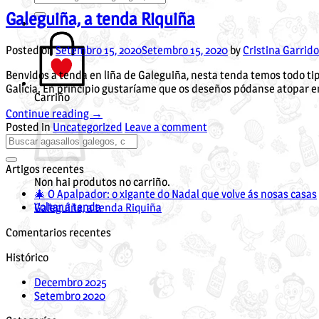
por:
Galeguiña, a tenda Riquiña
Posted on
Setembro 15, 2020
Setembro 15, 2020
by
Cristina Garrido
Benvidos a tenda en liña de Galeguiña, nesta tenda temos todo t
Galicia. En principio gustaríame que os deseños pódanse atopar e
Carriño
Continue reading
→
Posted in
Uncategorized
Leave a comment
Artigos recentes
Non hai produtos no carriño.
🎄 O Apalpador: o xigante do Nadal que volve ás nosas casas
Voltar á tenda
Galeguiña, a tenda Riquiña
Comentarios recentes
Histórico
Decembro 2025
Setembro 2020