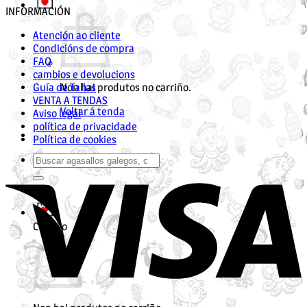
INFORMACIÓN
Atención ao cliente
Condicións de compra
FAQ
cambios e devolucions
Guía de Tallas
Non hai produtos no carriño.
VENTA A TENDAS
Voltar á tenda
Aviso legal
política de privacidade
Política de cookies
Buscar
V
por:
Carriño