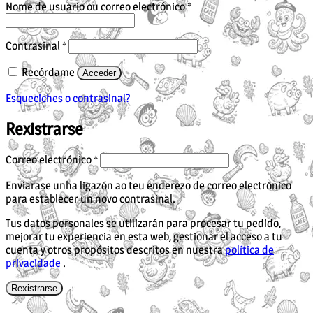
Obrigatorio
Nome de usuario ou correo electrónico
*
Obrigatorio
Contrasinal
*
Recórdame
Acceder
Esqueciches o contrasinal?
Rexistrarse
Obrigatorio
Correo electrónico
*
Enviarase unha ligazón ao teu enderezo de correo electrónico
para establecer un novo contrasinal.
Tus datos personales se utilizarán para procesar tu pedido,
mejorar tu experiencia en esta web, gestionar el acceso a tu
cuenta y otros propósitos descritos en nuestra
política de
privacidade
.
Rexistrarse