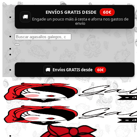
Skip
ENVÍOS GRATIS DESDE
60€
to
🚚
content
Engade un pouco máis á cesta e aforra nos gastos de
envío
Buscar
por:
🚚
Envíos GRATIS desde
60€