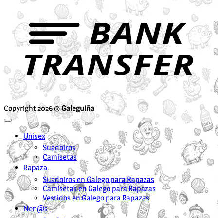
B
T
Copyright 2026 ©
Galeguiña
Unisex
Suadoiros
Camisetas
Rapaza
Suadoiros en Galego para Rapazas
Camisetas en Galego para Rapazas
Vestidos en Galego para Rapazas
Nen@s