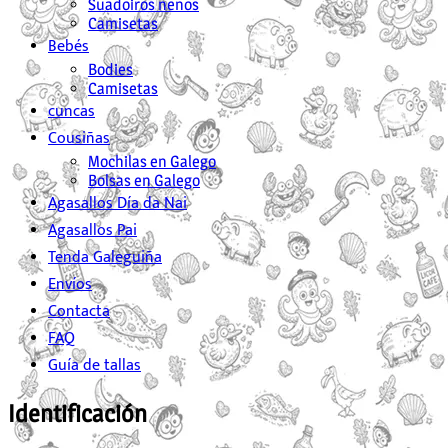
Suadoiros nenos
Camisetas
Bebés
Bodies
Camisetas
cuncas
Cousiñas
Mochilas en Galego
Bolsas en Galego
Agasallos Día da Nai
Agasallos Pai
Tenda Galeguiña
Envíos
Contacta
FAQ
Guía de tallas
Identificación