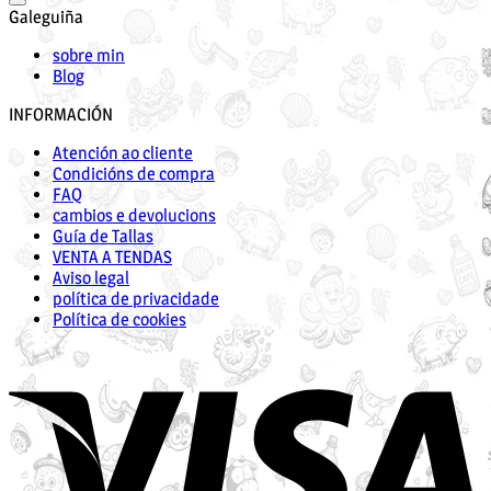
Galeguiña
sobre min
Blog
INFORMACIÓN
Atención ao cliente
Condicións de compra
FAQ
cambios e devolucions
Guía de Tallas
VENTA A TENDAS
Aviso legal
política de privacidade
Política de cookies
V