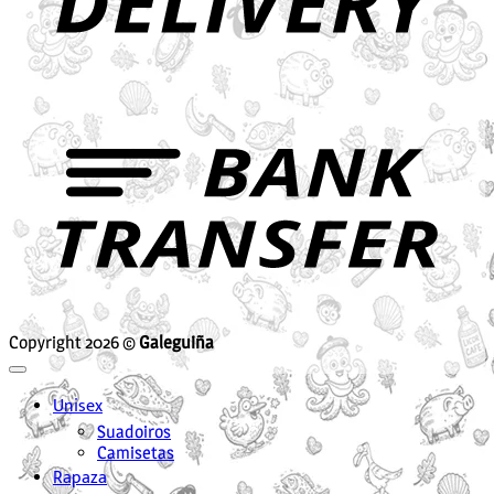
B
T
Copyright 2026 ©
Galeguiña
Unisex
Suadoiros
Camisetas
Rapaza