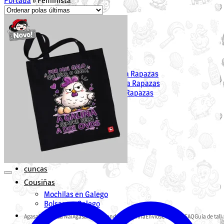
Portada
»
Feminista
Unisex
Suadoiros
Camisetas
Rapaza
Suadoiros en Galego para Rapazas
Camisetas en Galego para Rapazas
Vestidos en Galego para Rapazas
Nen@s
Suadoiros nenos
Camisetas
Bebés
Bodies
Camisetas
cuncas
Cousiñas
Mochilas en Galego
Bolsas en Galego
Agasallos Día da Nai
Agasallos Pai
Tenda Galeguiña
Envíos
Contacta
FAQ
Guía de tall