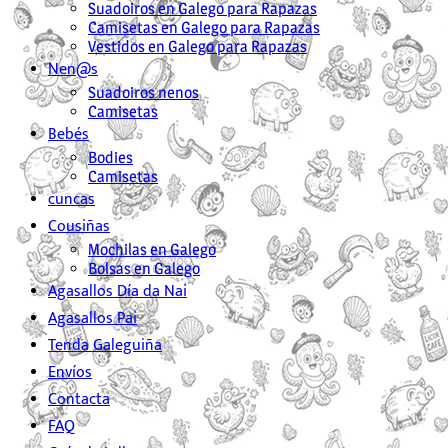
Suadoiros en Galego para Rapazas
Camisetas en Galego para Rapazas
Vestidos en Galego para Rapazas
Nen@s
Suadoiros nenos
Camisetas
Bebés
Bodies
Camisetas
cuncas
Cousiñas
Mochilas en Galego
Bolsas en Galego
Agasallos Día da Nai
Agasallos Pai
Tenda Galeguiña
Envíos
Contacta
FAQ