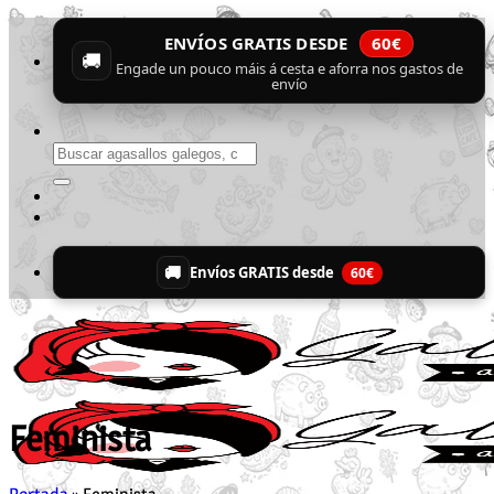
Skip
ENVÍOS GRATIS DESDE
60€
to
🚚
content
Engade un pouco máis á cesta e aforra nos gastos de
envío
Buscar
por:
🚚
Envíos GRATIS desde
60€
Feminista