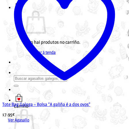
Non hai produtos no carriño.
Voltar á tenda
Buscar
por:
Tote Bag Galega – Bolsa “A galiña é a dos ovos”
Carriño
17.95
€
Ver Agasallo