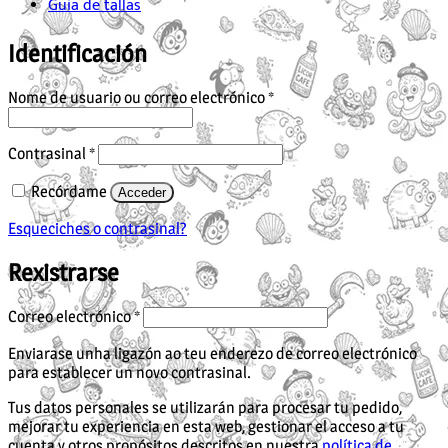
Guía de tallas
Identificación
Obrigatorio
Nome de usuario ou correo electrónico
*
Obrigatorio
Contrasinal
*
Recórdame
Acceder
Esqueciches o contrasinal?
Rexistrarse
Obrigatorio
Correo electrónico
*
Enviarase unha ligazón ao teu enderezo de correo electrónico
para establecer un novo contrasinal.
Tus datos personales se utilizarán para procesar tu pedido,
mejorar tu experiencia en esta web, gestionar el acceso a tu
cuenta y otros propósitos descritos en nuestra
política de