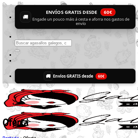
Skip
ENVÍOS GRATIS DESDE
60€
to
🚚
content
Engade un pouco máis á cesta e aforra nos gastos de
envío
Buscar
por:
🚚
Envíos GRATIS desde
60€
Oferta