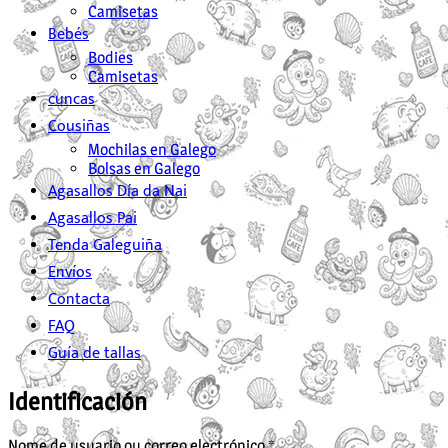
Camisetas
Bebés
Bodies
Camisetas
cuncas
Cousiñas
Mochilas en Galego
Bolsas en Galego
Agasallos Día da Nai
Agasallos Pai
Tenda Galeguiña
Envíos
Contacta
FAQ
Guía de tallas
Identificación
Obrigatorio
Nome de usuario ou correo electrónico
*