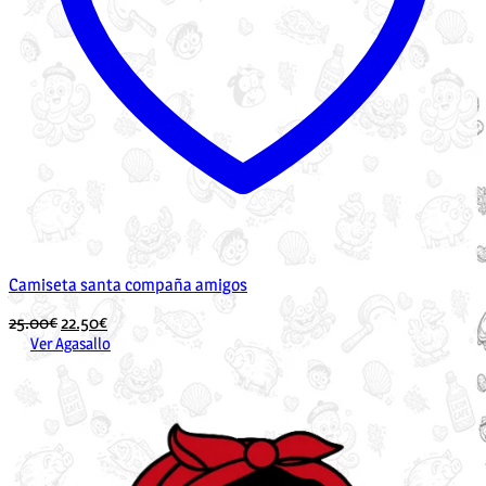
Camiseta santa compaña amigos
O
O
25.00
€
22.50
€
prezo
prezo
Ver Agasallo
Este
orixinal
actual
produto
era:
é:
ten
25.00€.
22.50€.
múltiples
variantes.
As