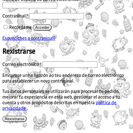
Obrigatorio
Contrasinal
*
Recórdame
Acceder
Esqueciches o contrasinal?
Rexistrarse
Obrigatorio
Correo electrónico
*
Enviarase unha ligazón ao teu enderezo de correo electrónico
para establecer un novo contrasinal.
Tus datos personales se utilizarán para procesar tu pedido,
mejorar tu experiencia en esta web, gestionar el acceso a tu
cuenta y otros propósitos descritos en nuestra
política de
privacidade
.
Rexistrarse