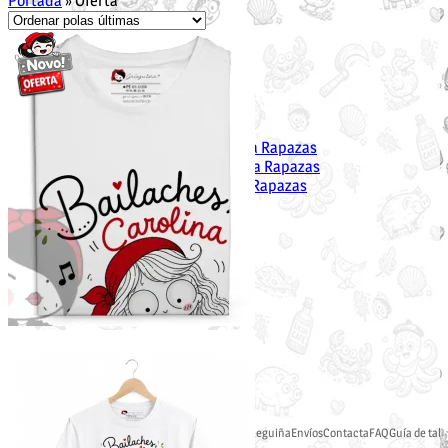
Portada
»
Oferta
Unisex
Suadoiros
Camisetas
Rapaza
Suadoiros en Galego para Rapazas
Camisetas en Galego para Rapazas
Vestidos en Galego para Rapazas
Nen@s
Suadoiros nenos
Camisetas
Bebés
Bodies
Camisetas
cuncas
Cousiñas
Mochilas en Galego
Bolsas en Galego
Agasallos Día da Nai
Agasallos Pai
Tenda Galeguiña
Envíos
Contacta
FAQ
Guía de tall