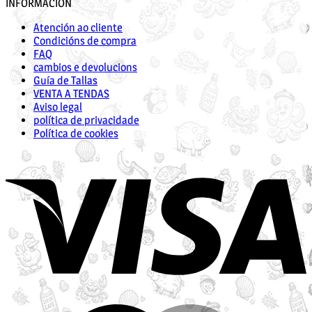
INFORMACIÓN
Atención ao cliente
Condicións de compra
FAQ
cambios e devolucions
Guía de Tallas
VENTA A TENDAS
Aviso legal
política de privacidade
Política de cookies
V
M