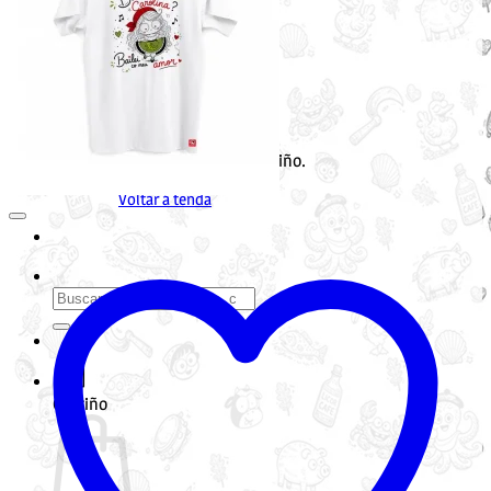
Non hai produtos no carriño.
Voltar á tenda
Buscar
por:
Carriño