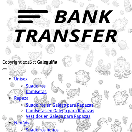
T
Copyright 2026 ©
Galeguiña
Unisex
Suadoiros
Camisetas
Rapaza
Suadoiros en Galego para Rapazas
Camisetas en Galego para Rapazas
Vestidos en Galego para Rapazas
Nen@s
Suadoiros nenos