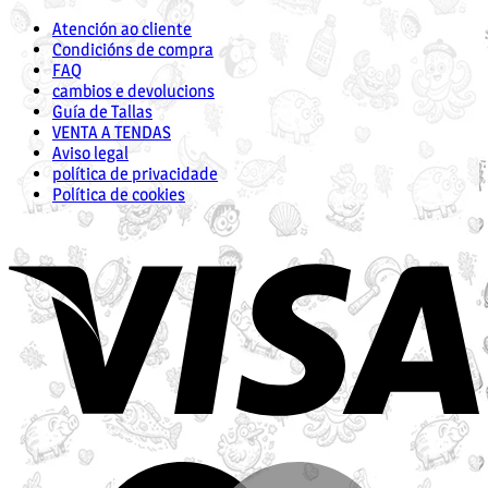
Atención ao cliente
Condicións de compra
FAQ
cambios e devolucions
Guía de Tallas
VENTA A TENDAS
Aviso legal
política de privacidade
Política de cookies
V
M