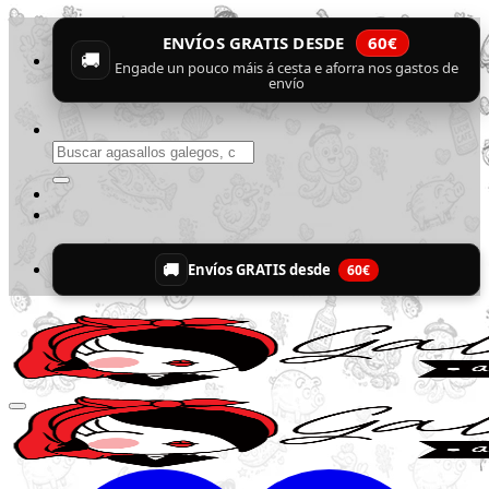
Skip
ENVÍOS GRATIS DESDE
60€
to
🚚
content
Engade un pouco máis á cesta e aforra nos gastos de
envío
Buscar
por:
🚚
Envíos GRATIS desde
60€