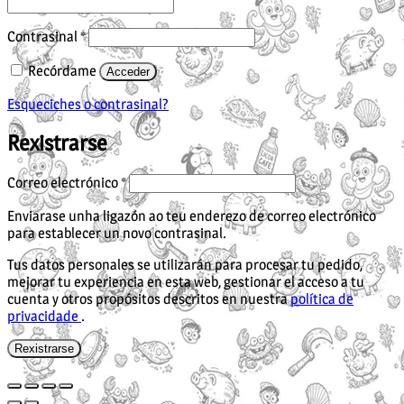
Obrigatorio
Contrasinal
*
Recórdame
Acceder
Esqueciches o contrasinal?
Rexistrarse
Obrigatorio
Correo electrónico
*
Enviarase unha ligazón ao teu enderezo de correo electrónico
para establecer un novo contrasinal.
Tus datos personales se utilizarán para procesar tu pedido,
mejorar tu experiencia en esta web, gestionar el acceso a tu
cuenta y otros propósitos descritos en nuestra
política de
privacidade
.
Rexistrarse