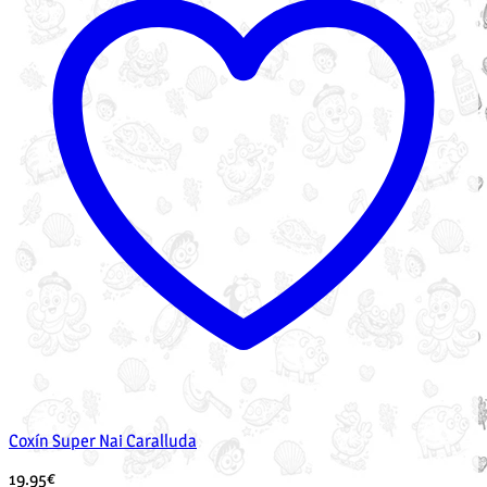
Coxín Super Nai Caralluda
19.95
€