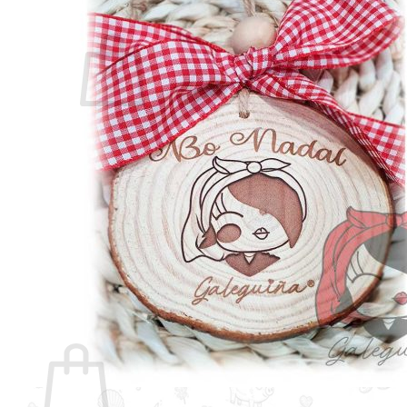
Non hai produtos no carriño.
Voltar á tenda
Buscar
por:
Carriño