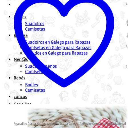
Unisex
Suadoiros
Camisetas
Rapaza
Suadoiros en Galego para Rapazas
Camisetas en Galego para Rapazas
Vestidos en Galego para Rapazas
Nen@s
Suadoiros nenos
Camisetas
Bebés
Bodies
Camisetas
cuncas
Cousiñas
Mochilas en Galego
Bolsas en Galego
Agasallos Día da Nai
Agasallos Pai
Tenda Galeguiña
Envíos
Contacta
FAQ
Guía de tall