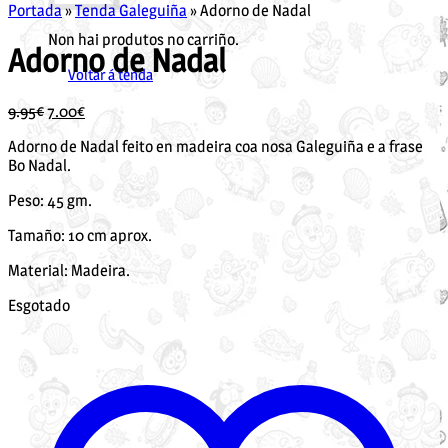
Portada
»
Tenda Galeguiña
»
Adorno de Nadal
Non hai produtos no carriño.
Adorno de Nadal
Voltar á tenda
O
O
9.95
€
7.00
€
prezo
prezo
Adorno de Nadal feito en madeira coa nosa Galeguiña e a frase
orixinal
actual
Bo Nadal.
era:
é:
9.95€.
7.00€.
Peso: 45 gm.
Tamaño: 10 cm aprox.
Material: Madeira.
Esgotado