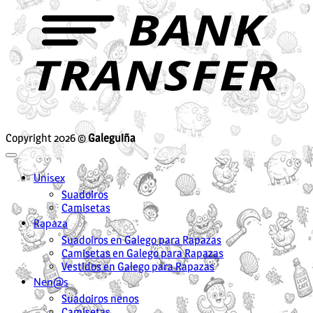
Copyright 2026 ©
Galeguiña
Unisex
Suadoiros
Camisetas
Rapaza
Suadoiros en Galego para Rapazas
Camisetas en Galego para Rapazas
Vestidos en Galego para Rapazas
Nen@s
Suadoiros nenos
Camisetas