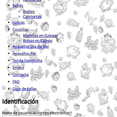
Bebés
Bodies
Camisetas
cuncas
Cousiñas
Mochilas en Galego
Bolsas en Galego
Agasallos Día da Nai
Agasallos Pai
Tenda Galeguiña
Envíos
Contacta
FAQ
Guía de tallas
Identificación
Obrigatorio
Nome de usuario ou correo electrónico
*