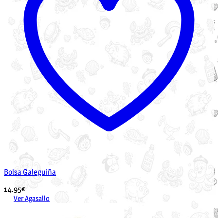
Bolsa Galeguiña
14.95
€
Ver Agasallo