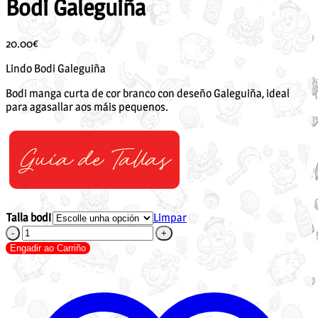
Bodi Galeguiña
20.00
€
Lindo Bodi Galeguiña
Bodi manga curta de cor branco con deseño Galeguiña, ideal
para agasallar aos máis pequenos.
Talla bodi
Limpar
Bodi
Galeguiña
Engadir ao Carriño
cantidade