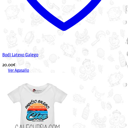
Bodi Latexo Galego
20.00
€
Ver Agasallo
Este
produto
ten
múltiples
variantes.
As
opcións
pódense
elixir
na