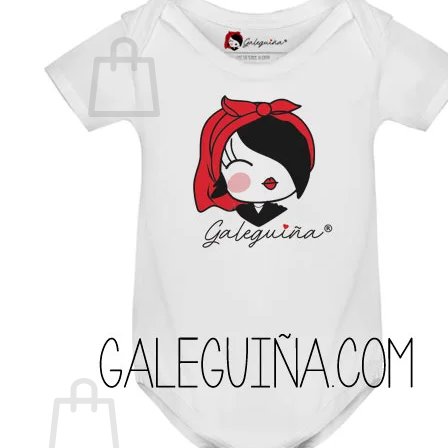
Non hai produtos no carriño.
Voltar á tenda
Buscar
por:
Carriño