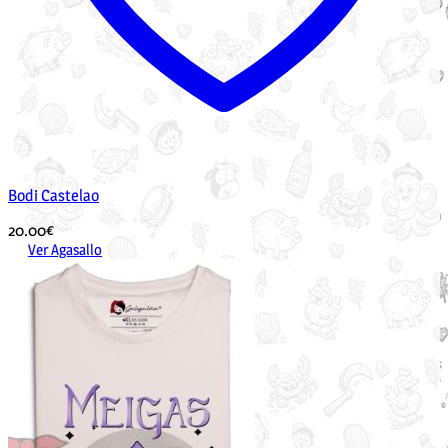
Bodi Castelao
20.00
€
Ver Agasallo
Este
produto
ten
múltiples
variantes.
As
opcións
pódense
elixir
na