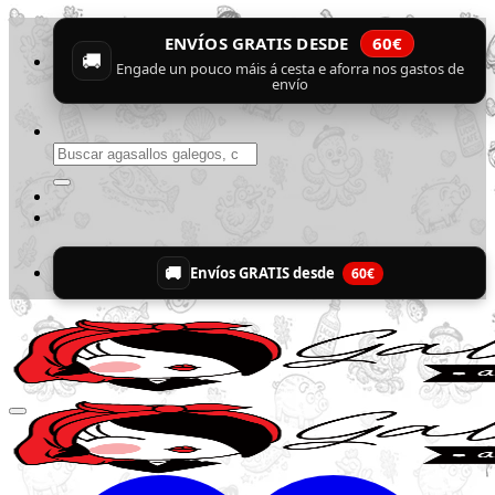
Skip
ENVÍOS GRATIS DESDE
60€
to
🚚
content
Engade un pouco máis á cesta e aforra nos gastos de
envío
Buscar
por:
🚚
Envíos GRATIS desde
60€