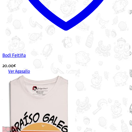
Bodi Feitiña
20.00
€
Ver Agasallo
Este
produto
ten
múltiples
variantes.
As
opcións
pódense
elixir
na