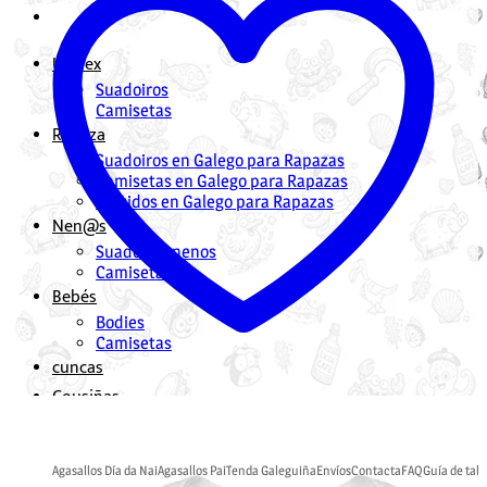
Unisex
Suadoiros
Camisetas
Rapaza
Suadoiros en Galego para Rapazas
Camisetas en Galego para Rapazas
Vestidos en Galego para Rapazas
Nen@s
Suadoiros nenos
Camisetas
Bebés
Bodies
Camisetas
cuncas
Cousiñas
Mochilas en Galego
Bolsas en Galego
Agasallos Día da Nai
Agasallos Pai
Tenda Galeguiña
Envíos
Contacta
FAQ
Guía de tall