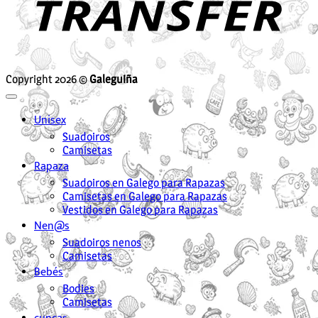
Copyright 2026 ©
Galeguiña
Unisex
Suadoiros
Camisetas
Rapaza
Suadoiros en Galego para Rapazas
Camisetas en Galego para Rapazas
Vestidos en Galego para Rapazas
Nen@s
Suadoiros nenos
Camisetas
Bebés
Bodies
Camisetas