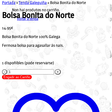
Portada
»
Tenda Galeguiña
»
Bolsa Bonita do Norte
Non hai produtos no carriño.
Bolsa Bonita do Norte
Voltar á tenda
14.95
€
Bolsa Bonita do Norte 100% Galega
Fermosa bolsa para agasallar ás nais.
1 dispoñibles (pode reservarse)
Bolsa
Bonita
Engadir ao Carriño
do
Norte
cantidade