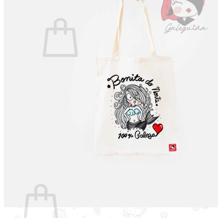
Non hai produtos no carriño.
Voltar á tenda
Buscar
por:
Carriño