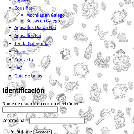
cuncas
Cousiñas
Mochilas en Galego
Bolsas en Galego
Agasallos Día da Nai
Agasallos Pai
Tenda Galeguiña
Envíos
Contacta
FAQ
Guía de tallas
Identificación
Obrigatorio
Nome de usuario ou correo electrónico
*
Obrigatorio
Contrasinal
*
Recórdame
Acceder