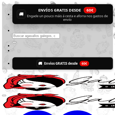
Skip
ENVÍOS GRATIS DESDE
60€
to
🚚
content
Engade un pouco máis á cesta e aforra nos gastos de
envío
Buscar
por:
🚚
Envíos GRATIS desde
60€