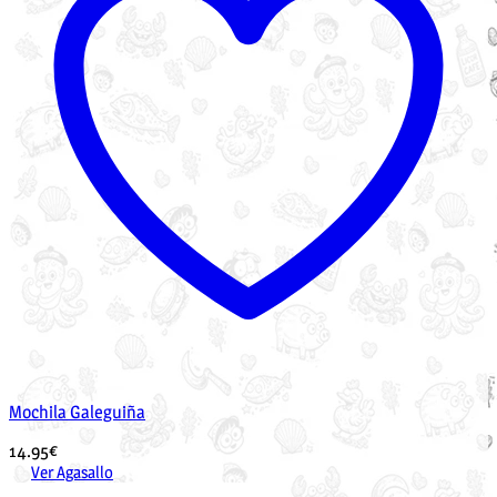
Mochila Galeguiña
14.95
€
Ver Agasallo