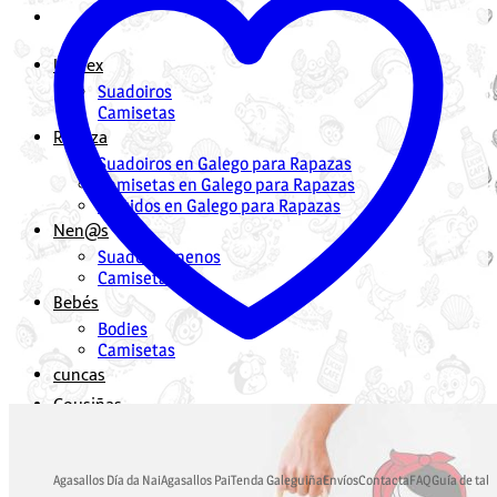
Unisex
Suadoiros
Camisetas
Rapaza
Suadoiros en Galego para Rapazas
Camisetas en Galego para Rapazas
Vestidos en Galego para Rapazas
Nen@s
Suadoiros nenos
Camisetas
Bebés
Bodies
Camisetas
cuncas
Cousiñas
Mochilas en Galego
Bolsas en Galego
Agasallos Día da Nai
Agasallos Pai
Tenda Galeguiña
Envíos
Contacta
FAQ
Guía de tall