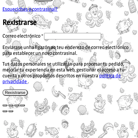
Esqueciches o contrasinal?
Rexistrarse
Obrigatorio
Correo electrónico
*
Enviarase unha ligazón ao teu enderezo de correo electrónico
para establecer un novo contrasinal.
Tus datos personales se utilizarán para procesar tu pedido,
mejorar tu experiencia en esta web, gestionar el acceso a tu
cuenta y otros propósitos descritos en nuestra
política de
privacidade
.
Rexistrarse