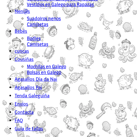
Vestidos en Galego para Rapazas
Nen@s
Suadoiros nenos
Camisetas
Bebés
Bodies
Camisetas
cuncas
Cousiñas
Mochilas en Galego
Bolsas en Galego
Agasallos Día da Nai
Agasallos Pai
Tenda Galeguiña
Envíos
Contacta
FAQ
Guía de tallas