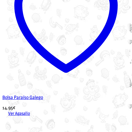
Bolsa Paraíso Galego
14.95
€
Ver Agasallo