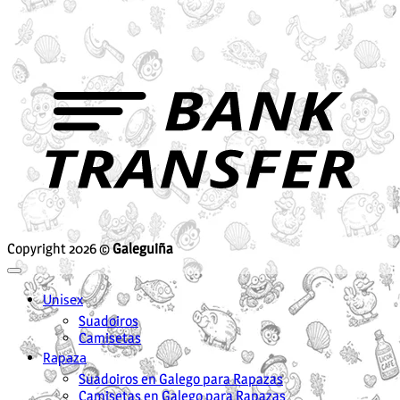
B
T
Copyright 2026 ©
Galeguiña
Unisex
Suadoiros
Camisetas
Rapaza
Suadoiros en Galego para Rapazas
Camisetas en Galego para Rapazas