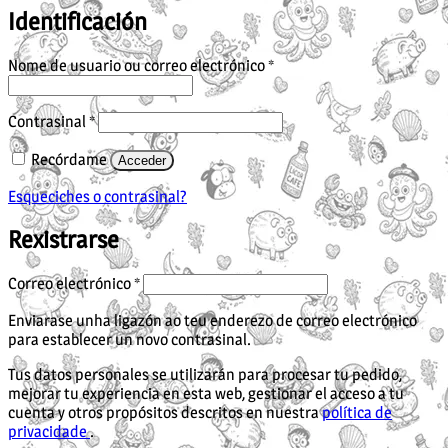
Identificación
Obrigatorio
Nome de usuario ou correo electrónico
*
Obrigatorio
Contrasinal
*
Recórdame
Acceder
Esqueciches o contrasinal?
Rexistrarse
Obrigatorio
Correo electrónico
*
Enviarase unha ligazón ao teu enderezo de correo electrónico
para establecer un novo contrasinal.
Tus datos personales se utilizarán para procesar tu pedido,
mejorar tu experiencia en esta web, gestionar el acceso a tu
cuenta y otros propósitos descritos en nuestra
política de
privacidade
.