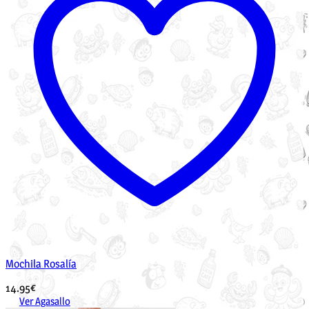
Mochila Rosalía
14.95
€
Ver Agasallo