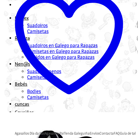
Unisex
Suadoiros
Camisetas
Rapaza
Suadoiros en Galego para Rapazas
Camisetas en Galego para Rapazas
Vestidos en Galego para Rapazas
Nen@s
Suadoiros nenos
Camisetas
Bebés
Bodies
Camisetas
cuncas
Cousiñas
Mochilas en Galego
Bolsas en Galego
Agasallos Día da Nai
Agasallos Pai
Tenda Galeguiña
Envíos
Contacta
FAQ
Guía de tall