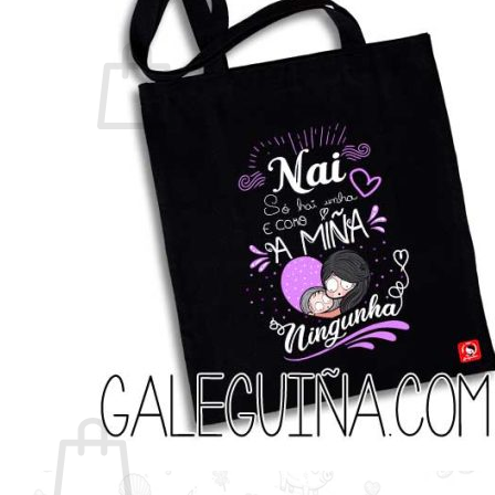
Non hai produtos no carriño.
Voltar á tenda
Buscar
por:
Carriño