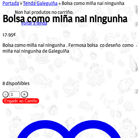
Portada
»
Tenda Galeguiña
»
Bolsa como miña nai ningunha
Non hai produtos no carriño.
Bolsa como miña nai ningunha
Voltar á tenda
17.95
€
Bolsa como miña nai ningunha . Fermosa bolsa co deseño como
miña nai ningunha de Galeguiña
8 dispoñibles
Bolsa
como
Engadir ao Carriño
miña
nai
ningunha
cantidade