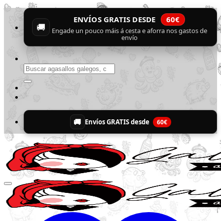
Skip
ENVÍOS GRATIS DESDE
60€
to
🚚
content
Engade un pouco máis á cesta e aforra nos gastos de
envío
Buscar
por:
🚚
Envíos GRATIS desde
60€