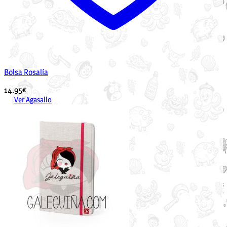
Bolsa Rosalía
14.95
€
Ver Agasallo