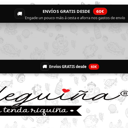
ENVÍOS GRATIS DESDE
60€
🚚
Engade un pouco máis á cesta e aforra nos gastos de envío
🚚
Envíos GRATIS desde
60€