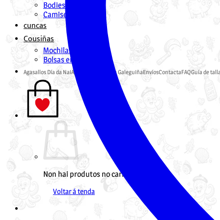
Bodies
Camisetas
cuncas
Cousiñas
Mochilas en Galego
Bolsas en Galego
Agasallos Día da Nai
Agasallos Pai
Tenda Galeguiña
Envíos
Contacta
FAQ
Guía de tall
Non hai produtos no carriño.
Voltar á tenda