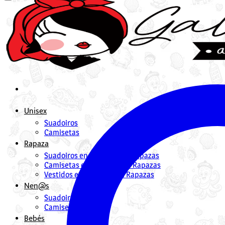
Unisex
Suadoiros
Camisetas
Rapaza
Suadoiros en Galego para Rapazas
Camisetas en Galego para Rapazas
Vestidos en Galego para Rapazas
Nen@s
Suadoiros nenos
Camisetas
Bebés