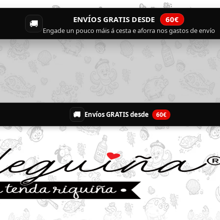
ENVÍOS GRATIS DESDE
60€
🚚
Engade un pouco máis á cesta e aforra nos gastos de envío
🚚
Envíos GRATIS desde
60€