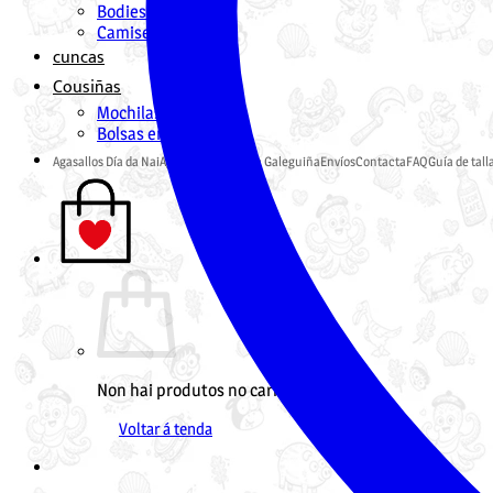
Bodies
Camisetas
cuncas
Cousiñas
Mochilas en Galego
Bolsas en Galego
Agasallos Día da Nai
Agasallos Pai
Tenda Galeguiña
Envíos
Contacta
FAQ
Guía de tall
Non hai produtos no carriño.
Voltar á tenda