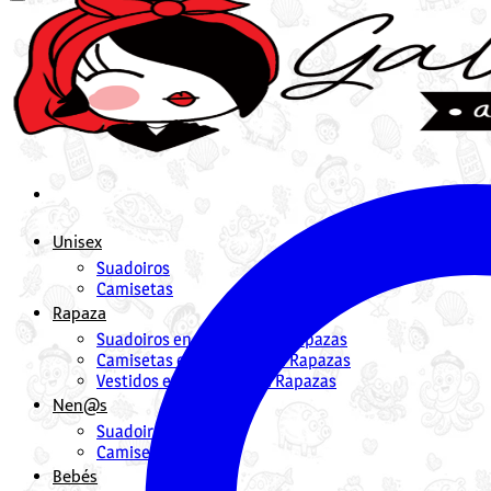
Unisex
Suadoiros
Camisetas
Rapaza
Suadoiros en Galego para Rapazas
Camisetas en Galego para Rapazas
Vestidos en Galego para Rapazas
Nen@s
Suadoiros nenos
Camisetas
Bebés