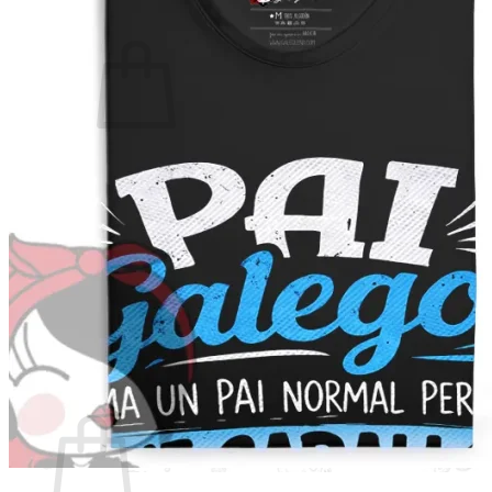
Non hai produtos no carriño.
Voltar á tenda
Buscar
por:
Carriño