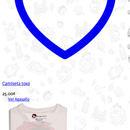
Camiseta toxo
25.00
€
Ver Agasallo
Este
produto
ten
múltiples
variantes.