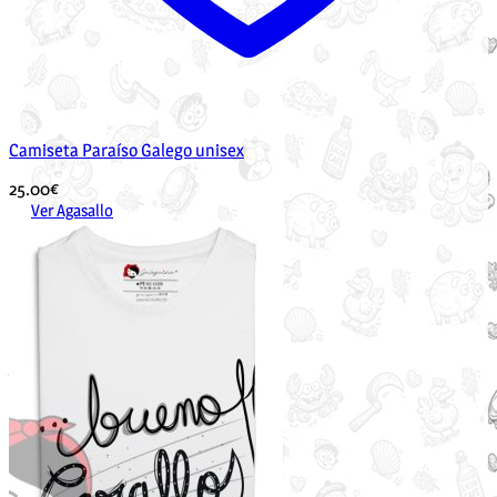
Camiseta Paraíso Galego unisex
25.00
€
Ver Agasallo
Este
produto
ten
múltiples
variantes.
As
opcións
pódense
elixir
na
páxina
de
produto