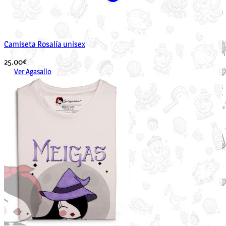
Camiseta Rosalía unisex
25.00
€
Ver Agasallo
Este
produto
ten
múltiples
variantes.
As
opcións
pódense
elixir
na
páxina
de
produto