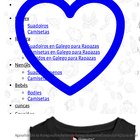
Unisex
Suadoiros
Camisetas
Rapaza
Suadoiros en Galego para Rapazas
Camisetas en Galego para Rapazas
Vestidos en Galego para Rapazas
Nen@s
Suadoiros nenos
Camisetas
Bebés
Bodies
Camisetas
cuncas
Cousiñas
Mochilas en Galego
Bolsas en Galego
Agasallos Día da Nai
Agasallos Pai
Tenda Galeguiña
Envíos
Contacta
FAQ
Guía de tall