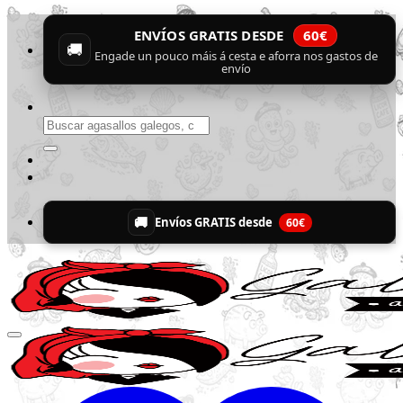
Skip
ENVÍOS GRATIS DESDE
60€
to
🚚
content
Engade un pouco máis á cesta e aforra nos gastos de
envío
Buscar
por:
🚚
Envíos GRATIS desde
60€