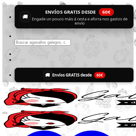
Skip
ENVÍOS GRATIS DESDE
60€
to
🚚
content
Engade un pouco máis á cesta e aforra nos gastos de
envío
Buscar
por:
🚚
Envíos GRATIS desde
60€