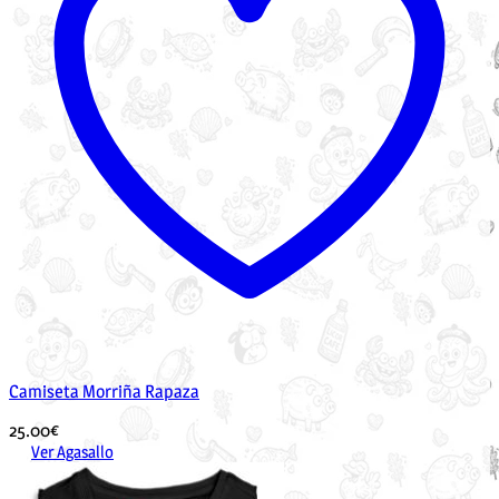
Camiseta Morriña Rapaza
25.00
€
Ver Agasallo
Este
produto