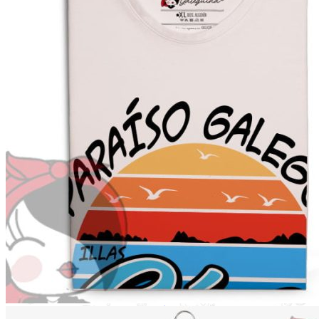
×
Mochila
Galeguiña
1 ×
14.95
€
Subtotal:
14.95
€
Ver cesta
Finalizar compra