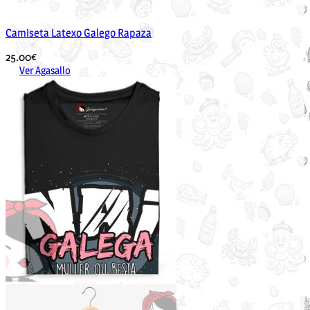
Camiseta Latexo Galego Rapaza
25.00
€
Ver Agasallo
Este
produto
ten
múltiples
variantes.
As
opcións
pódense
elixir
na
páxina
de
produto