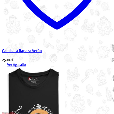
Camiseta Rapaza Verán
25.00
€
Ver Agasallo
Este
produto
ten
múltiples
variantes.
As
opcións
pódense
elixir
na