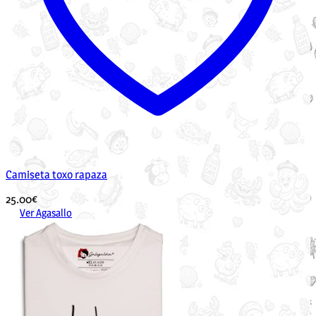
Camiseta toxo rapaza
25.00
€
Ver Agasallo
Este
produto
ten
múltiples
variantes.
As
opcións