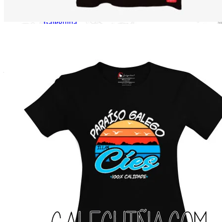
×
Mochila
Galeguiña
1 ×
14.95
€
Subtotal:
14.95
€
Ver cesta
Finalizar compra