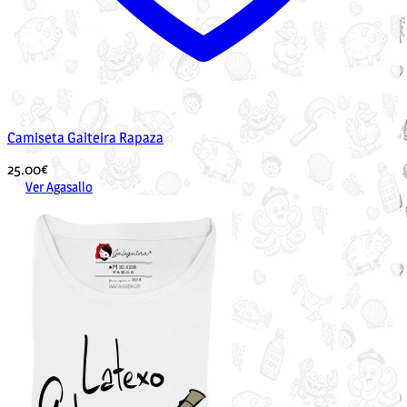
Camiseta Gaiteira Rapaza
25.00
€
Ver Agasallo
Este
produto
ten
múltiples
variantes.
As
opcións
pódense
elixir
na
páxina
de