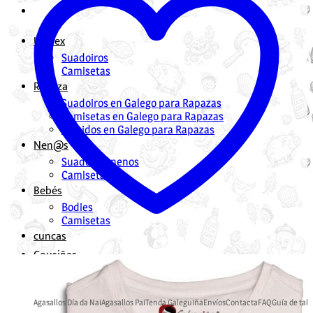
Unisex
Suadoiros
Camisetas
Rapaza
Suadoiros en Galego para Rapazas
Camisetas en Galego para Rapazas
Vestidos en Galego para Rapazas
Nen@s
Suadoiros nenos
Camisetas
Bebés
Bodies
Camisetas
cuncas
Cousiñas
Mochilas en Galego
Bolsas en Galego
Agasallos Día da Nai
Agasallos Pai
Tenda Galeguiña
Envíos
Contacta
FAQ
Guía de tall