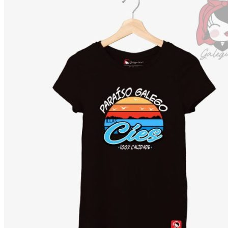
Buscar
por:
Carriño