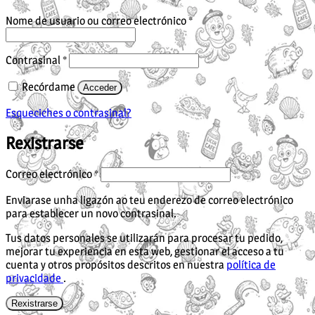
Obrigatorio
Nome de usuario ou correo electrónico
*
Obrigatorio
Contrasinal
*
Recórdame
Acceder
Esqueciches o contrasinal?
Rexistrarse
Obrigatorio
Correo electrónico
*
Enviarase unha ligazón ao teu enderezo de correo electrónico
para establecer un novo contrasinal.
Tus datos personales se utilizarán para procesar tu pedido,
mejorar tu experiencia en esta web, gestionar el acceso a tu
cuenta y otros propósitos descritos en nuestra
política de
privacidade
.
Rexistrarse