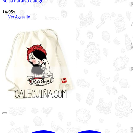
Bolsa Paraíso Galego
14.95
€
Ver Agasallo