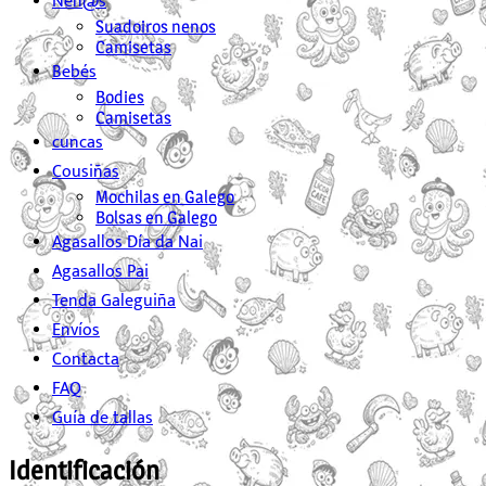
Nen@s
Suadoiros nenos
Camisetas
Bebés
Bodies
Camisetas
cuncas
Cousiñas
Mochilas en Galego
Bolsas en Galego
Agasallos Día da Nai
Agasallos Pai
Tenda Galeguiña
Envíos
Contacta
FAQ
Guía de tallas
Identificación