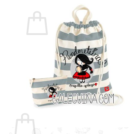
Non hai produtos no carriño.
Voltar á tenda
Buscar
por:
Carriño