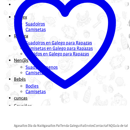
Unisex
Suadoiros
Camisetas
Rapaza
Suadoiros en Galego para Rapazas
Camisetas en Galego para Rapazas
Vestidos en Galego para Rapazas
Nen@s
Suadoiros nenos
Camisetas
Bebés
Bodies
Camisetas
cuncas
Cousiñas
Mochilas en Galego
Bolsas en Galego
Agasallos Día da Nai
Agasallos Pai
Tenda Galeguiña
Envíos
Contacta
FAQ
Guía de tall