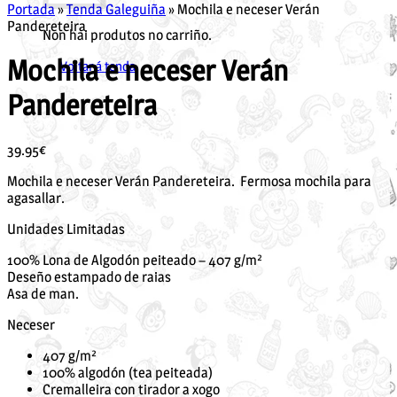
Portada
»
Tenda Galeguiña
»
Mochila e neceser Verán
Pandereteira
Non hai produtos no carriño.
Mochila e neceser Verán
Voltar á tenda
Pandereteira
39.95
€
Mochila e neceser Verán Pandereteira. Fermosa mochila para
agasallar.
Unidades Limitadas
100% Lona de Algodón peiteado – 407 g/m²
Deseño estampado de raias
Asa de man.
Neceser
407 g/m²
100% algodón (tea peiteada)
Cremalleira con tirador a xogo