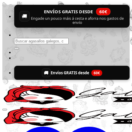
Skip
ENVÍOS GRATIS DESDE
60€
to
🚚
content
Engade un pouco máis á cesta e aforra nos gastos de
envío
Buscar
por:
🚚
Envíos GRATIS desde
60€