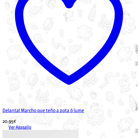
Delantal Marcho que teño a pota ó lume
20.95
€
Ver Agasallo