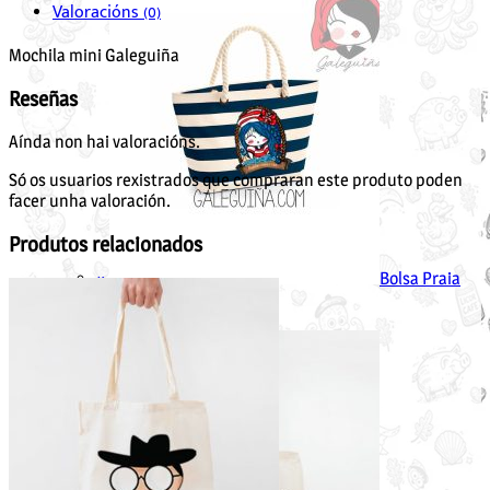
Valoracións (0)
Mochila mini Galeguiña
Reseñas
Aínda non hai valoracións.
Só os usuarios rexistrados que compraran este produto poden
facer unha valoración.
Produtos relacionados
×
Bolsa Praia
ondiñas veñen e van
1 ×
36.95
€