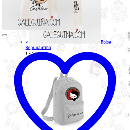
×
Bolsa
Repunantiña
1 ×
14.95
€