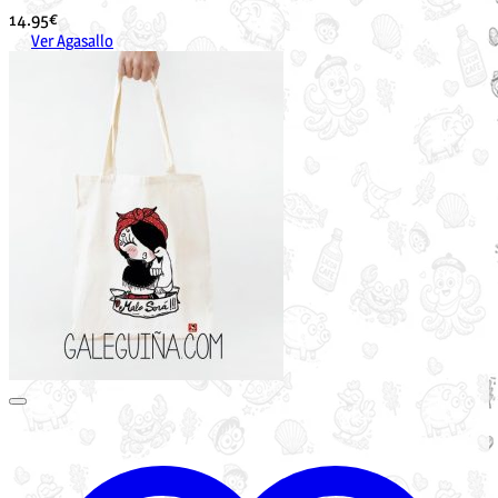
14.95
€
Ver Agasallo