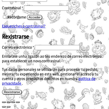
Obrigatorio
Contrasinal
*
Recórdame
Acceder
Esqueciches o contrasinal?
Rexistrarse
Obrigatorio
Correo electrónico
*
Enviarase unha ligazón ao teu enderezo de correo electrónico
para establecer un novo contrasinal.
Tus datos personales se utilizarán para procesar tu pedido,
mejorar tu experiencia en esta web, gestionar el acceso a tu
cuenta y otros propósitos descritos en nuestra
política de
privacidade
.
Rexistrarse