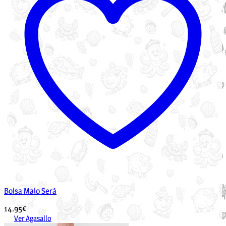
Bolsa Malo Será
14.95
€
Ver Agasallo