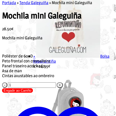
Portada
»
Tenda Galeguiña
»
Mochila mini Galeguiña
Mochila mini Galeguiña
28.50
€
Mochila mini Galeguiña
Poliéster de 600D
×
Bolsa
Peto frontal con cremalleira
Repunantiña
Panel traseiro acolchado
1 ×
14.95
€
Asa de man
Cintas axustables ao ombreiro
Mochila
mini
Engadir ao Carriño
Galeguiña
cantidade