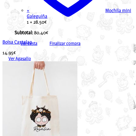
×
Mochila mini
Galeguiña
1 ×
28.50
€
Subtotal:
80.40
€
Bolsa Castelao
Ver cesta
Finalizar compra
14.95
€
Ver Agasallo