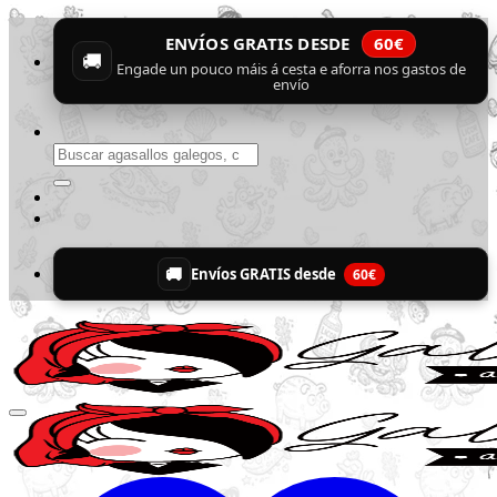
Skip
ENVÍOS GRATIS DESDE
60€
to
🚚
content
Engade un pouco máis á cesta e aforra nos gastos de
envío
Buscar
por:
🚚
Envíos GRATIS desde
60€