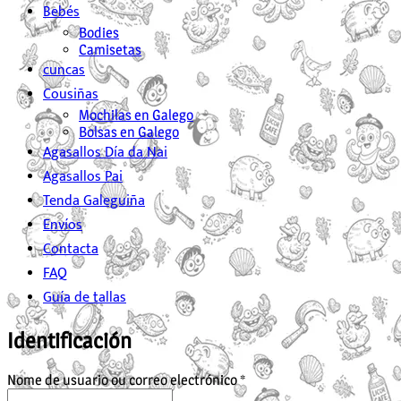
Bebés
Bodies
Camisetas
cuncas
Cousiñas
Mochilas en Galego
Bolsas en Galego
Agasallos Día da Nai
Agasallos Pai
Tenda Galeguiña
Envíos
Contacta
FAQ
Guía de tallas
Identificación
Obrigatorio
Nome de usuario ou correo electrónico
*