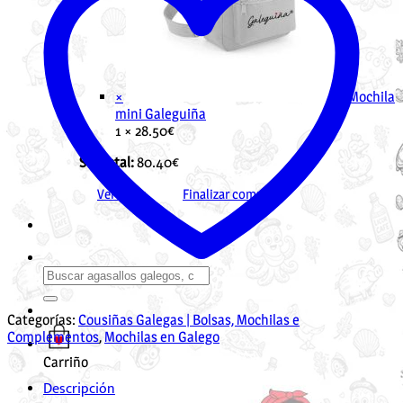
×
Mochila
mini Galeguiña
1 ×
28.50
€
Subtotal:
80.40
€
Ver cesta
Finalizar compra
Buscar
por:
Categorías:
Cousiñas Galegas | Bolsas, Mochilas e
Complementos
,
Mochilas en Galego
Carriño
Descripción