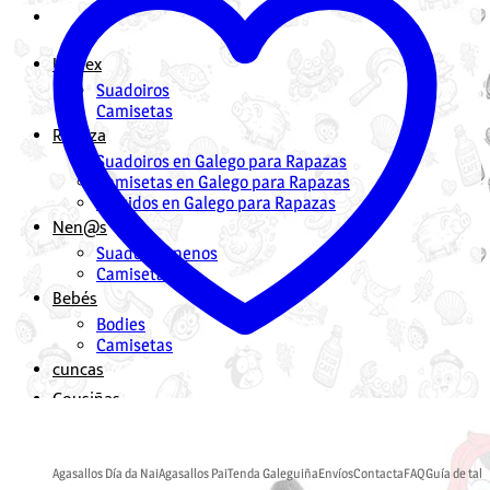
Unisex
Suadoiros
Camisetas
Rapaza
Suadoiros en Galego para Rapazas
Camisetas en Galego para Rapazas
Vestidos en Galego para Rapazas
Nen@s
Suadoiros nenos
Camisetas
Bebés
Bodies
Camisetas
cuncas
Cousiñas
Mochilas en Galego
Bolsas en Galego
Agasallos Día da Nai
Agasallos Pai
Tenda Galeguiña
Envíos
Contacta
FAQ
Guía de tall