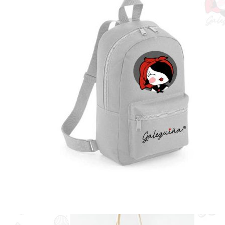
×
Bolsa
Praia ondiñas veñen e van
1 ×
36.95
€