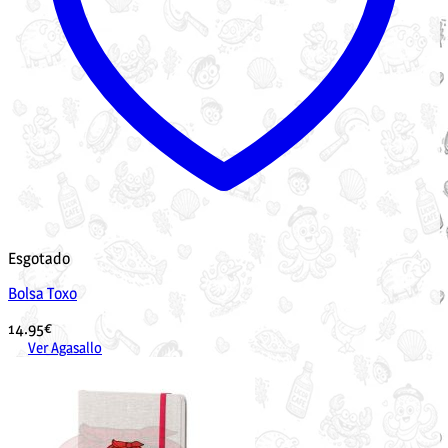
Esgotado
Bolsa Toxo
14.95
€
Ver Agasallo