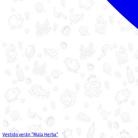
Vestido verán “Mala Herba”