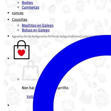
Bodies
Camisetas
cuncas
Cousiñas
Mochilas en Galego
Bolsas en Galego
Agasallos Día da Nai
Agasallos Pai
Tenda Galeguiña
Envíos
Contacta
FAQ
Guía de tall
Non hai produtos no carriño.
Voltar á tenda