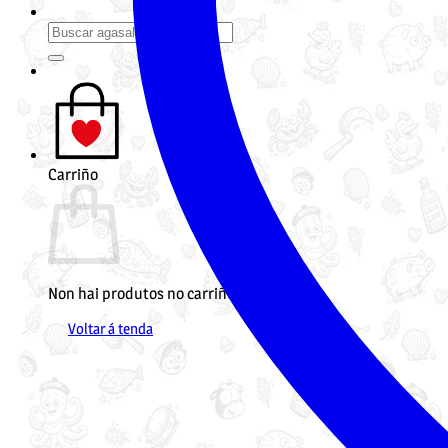
Buscar
por:
Carriño
Non hai produtos no carriño.
Voltar á tenda