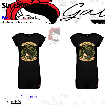
Sin categorizar
Portada
»
Sin categorizar
Unisex
Suadoiros
Camisetas
Rapaza
Suadoiros en Galego para Rapazas
Camisetas en Galego para Rapazas
Vestidos en Galego para Rapazas
Nen@s
Suadoiros nenos
Camisetas
Bebés