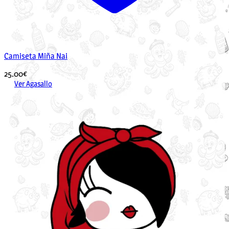
Camiseta Miña Nai
25.00
€
Ver Agasallo
Este
produto
ten
múltiples
variantes.
As
opcións
pódense
elixir
na
páxina
de
produto