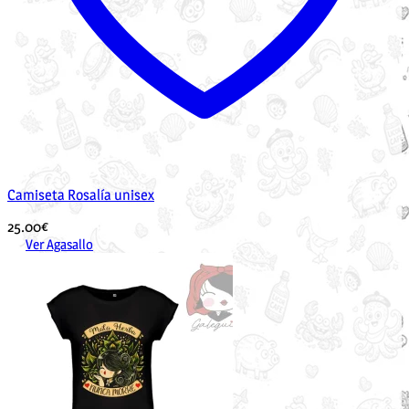
Camiseta Rosalía unisex
25.00
€
Ver Agasallo
Este
produto
ten
múltiples
variantes.
As
opcións
pódense
elixir