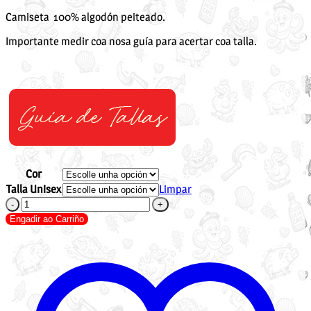
Camiseta 100% algodón peiteado.
Importante medir coa nosa guía para acertar coa talla.
Cor
Talla Unisex
Limpar
Camiseta
Super
Engadir ao Carriño
Nai
Caralluda
cantidade