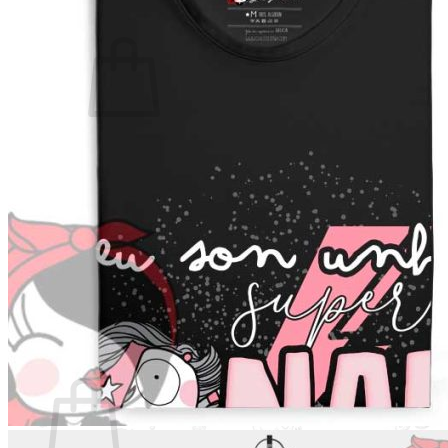
Non hai produtos no carriño.
Voltar á tenda
Buscar
por:
Carriño