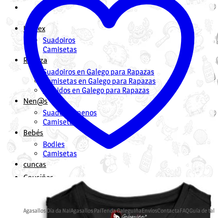
Unisex
Suadoiros
Camisetas
Rapaza
Suadoiros en Galego para Rapazas
Camisetas en Galego para Rapazas
Vestidos en Galego para Rapazas
Nen@s
Suadoiros nenos
Camisetas
Bebés
Bodies
Camisetas
cuncas
Cousiñas
Mochilas en Galego
Bolsas en Galego
Agasallos Día da Nai
Agasallos Pai
Tenda Galeguiña
Envíos
Contacta
FAQ
Guía de tall