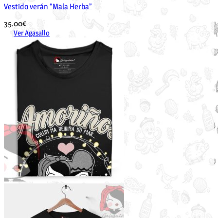
Vestido verán “Mala Herba”
35.00
€
Ver Agasallo
Este
produto
ten
múltiples
variantes.
As
opcións
pódense
elixir
na
páxina
de
produto