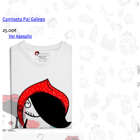
Camiseta Pai Galego
25.00
€
Ver Agasallo
Este
produto
ten
múltiples
variantes.
As
opcións
pódense
elixir
na
páxina
de
produto