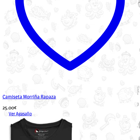
Camiseta Morriña Rapaza
25.00
€
Ver Agasallo
Este
produto
ten
múltiples