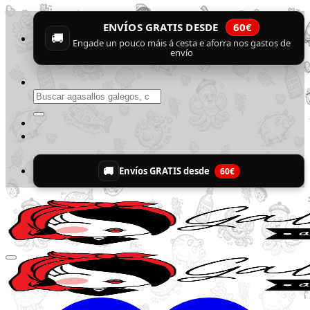
Skip
ENVÍOS GRATIS DESDE
60€
to
🚚
content
Engade un pouco máis á cesta e aforra nos gastos de
envío
Buscar
por:
🚚
Envíos GRATIS desde
60€