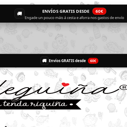
ENVÍOS GRATIS DESDE
60€
🚚
Engade un pouco máis á cesta e aforra nos gastos de envío
🚚
Envíos GRATIS desde
60€