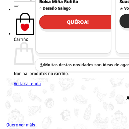
Bolsa Miña Ruliña
Suad
por:
⭐
Deseño Galego
🔥
Vo
QUÉROA!
Carriño
🎁
Moitas destas novidades son ideas de aga
Non hai produtos no carriño.
Voltar á tenda
A
Quero ver máis