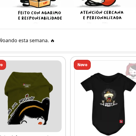
as
n voando esta semana.
🔥
vo
Novo