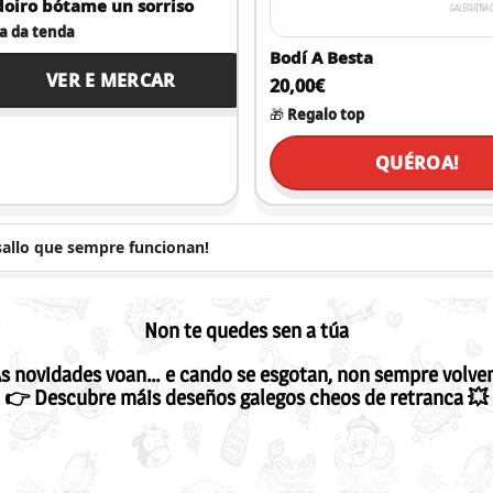
oiro bótame un sorriso
a da tenda
Bodí A Besta
VER E MERCAR
20,00€
🎁
Regalo top
QUÉROA!
sallo que sempre funcionan!
Non te quedes sen a túa
s novidades voan… e cando se esgotan, non sempre volve
👉 Descubre máis deseños galegos cheos de retranca 💥