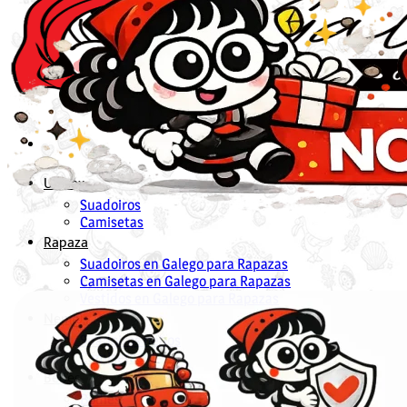
Unisex
Suadoiros
Camisetas
Rapaza
Suadoiros en Galego para Rapazas
Camisetas en Galego para Rapazas
Vestidos en Galego para Rapazas
Nen@s
Suadoiros nenos
Camisetas
Bebés
Bodies