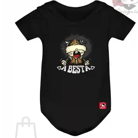
Non hai produtos no carriño.
Voltar á tenda
Buscar
por:
Carriño