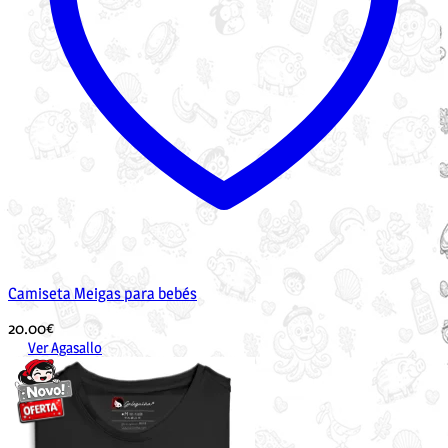
Camiseta Meigas para bebés
20.00
€
Ver Agasallo
Este
produto
ten
múltiples
variantes.