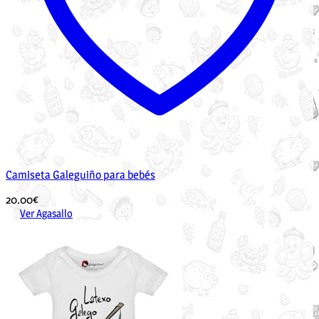
Camiseta Galeguiño para bebés
20.00
€
Ver Agasallo
Este
produto
ten
múltiples
variantes.
As
opcións