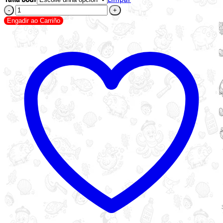
Bodi
A
Engadir ao Carriño
Besta
cantidade