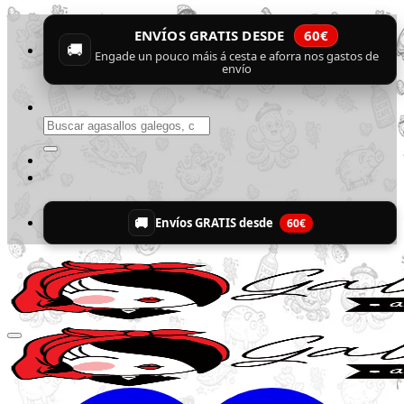
Skip
ENVÍOS GRATIS DESDE
60€
to
🚚
content
Engade un pouco máis á cesta e aforra nos gastos de
envío
Buscar
por:
🚚
Envíos GRATIS desde
60€