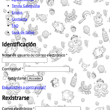
Tenda Galeguiña
Envíos
Contacta
FAQ
Guía de tallas
Identificación
Obrigatorio
Nome de usuario ou correo electrónico
*
Obrigatorio
Contrasinal
*
Recórdame
Acceder
Esqueciches o contrasinal?
Rexistrarse
Obrigatorio
Correo electrónico
*