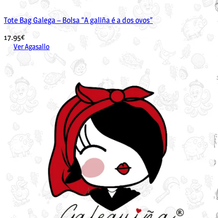
Tote Bag Galega – Bolsa “A galiña é a dos ovos”
17.95
€
Ver Agasallo