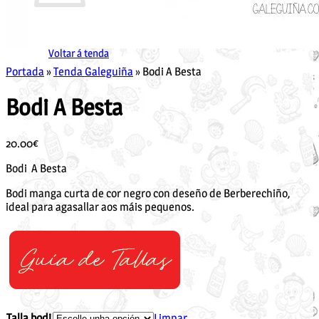
Non hai produtos no carriño.
Voltar á tenda
Portada
»
Tenda Galeguiña
»
Bodi A Besta
Bodi A Besta
20.00
€
Bodi A Besta
Bodi manga curta de cor negro con deseño de Berberechiño,
ideal para agasallar aos máis pequenos.
Talla bodi
Limpar