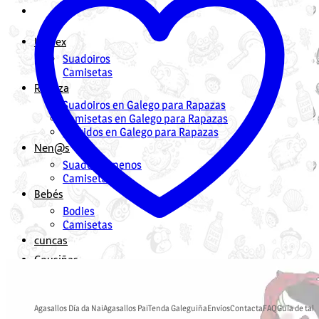
Unisex
Suadoiros
Camisetas
Rapaza
Suadoiros en Galego para Rapazas
Camisetas en Galego para Rapazas
Vestidos en Galego para Rapazas
Nen@s
Suadoiros nenos
Camisetas
Bebés
Bodies
Camisetas
cuncas
Cousiñas
Mochilas en Galego
Bolsas en Galego
Agasallos Día da Nai
Agasallos Pai
Tenda Galeguiña
Envíos
Contacta
FAQ
Guía de tall