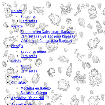
Unisex
Suadoiros
Camisetas
Rapaza
Suadoiros en Galego para Rapazas
Camisetas en Galego para Rapazas
Vestidos en Galego para Rapazas
Nen@s
Suadoiros nenos
Camisetas
Bebés
Bodies
Camisetas
cuncas
Cousiñas
Mochilas en Galego
Bolsas en Galego
Agasallos Día da Nai
Agasallos Pai