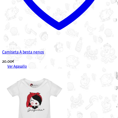
Camiseta A besta nenos
20.00
€
Ver Agasallo
Este
produto
ten
múltiples
variantes.
As
opcións
pódense
elixir
na