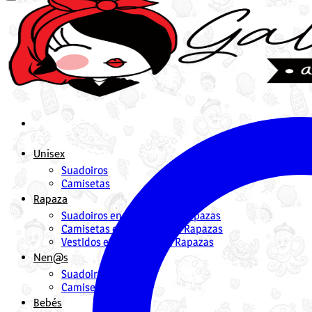
Unisex
Suadoiros
Camisetas
Rapaza
Suadoiros en Galego para Rapazas
Camisetas en Galego para Rapazas
Vestidos en Galego para Rapazas
Nen@s
Suadoiros nenos
Camisetas
Bebés