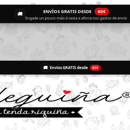
ENVÍOS GRATIS DESDE
60€
🚚
Engade un pouco máis á cesta e aforra nos gastos de envío
🚚
Envíos GRATIS desde
60€