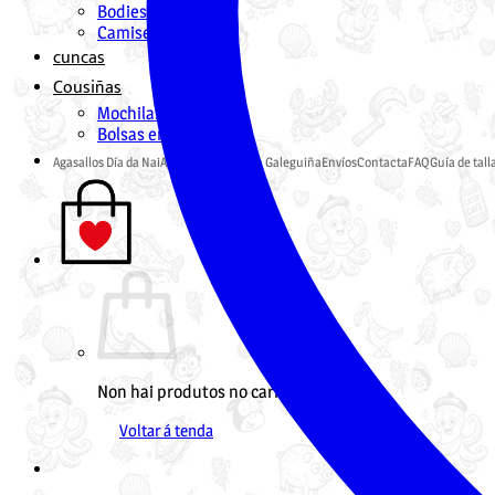
Bodies
Camisetas
cuncas
Cousiñas
Mochilas en Galego
Bolsas en Galego
Agasallos Día da Nai
Agasallos Pai
Tenda Galeguiña
Envíos
Contacta
FAQ
Guía de tall
Non hai produtos no carriño.
Voltar á tenda