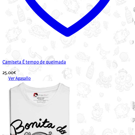
Camiseta É tempo de queimada
25.00
€
Ver Agasallo
Este
produto
ten
múltiples
variantes.
As
opcións
pódense
elixir