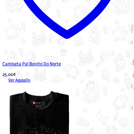
Camiseta Pai Bonito Do Norte
25.00
€
Ver Agasallo
Este
produto
ten
múltiples
variantes.
As
opcións
pódense
elixir