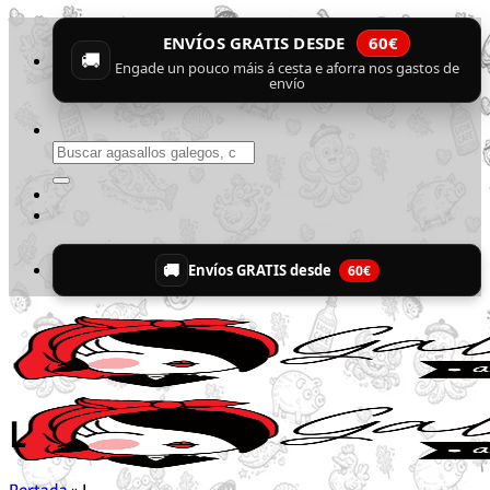
Skip
ENVÍOS GRATIS DESDE
60€
to
🚚
content
Engade un pouco máis á cesta e aforra nos gastos de
envío
Buscar
por:
🚚
Envíos GRATIS desde
60€
L