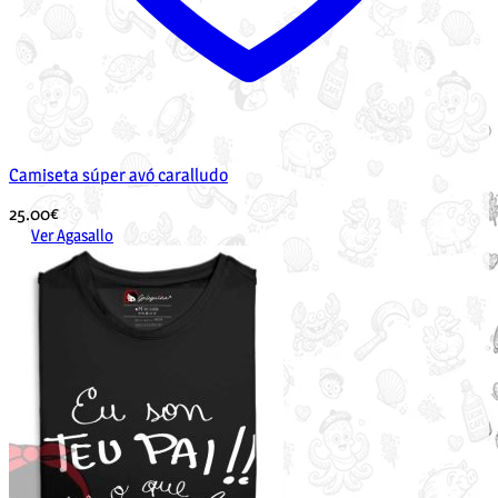
Camiseta súper avó caralludo
25.00
€
Ver Agasallo
Este
produto
ten
múltiples
variantes.
As
opcións
pódense
elixir
na
páxina
de