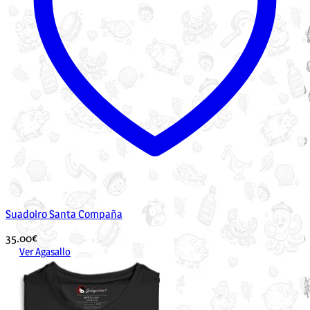
Suadoiro Santa Compaña
35.00
€
Ver Agasallo
Este
produto
ten
múltiples