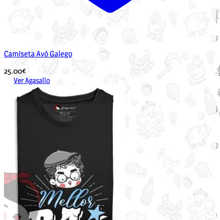
Camiseta Avó Galego
25.00
€
Ver Agasallo
Este
produto
ten
múltiples
variantes.
As
opcións
pódense
elixir
na
páxina
de
produto