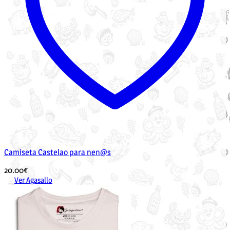
Camiseta Castelao para nen@s
20.00
€
Ver Agasallo
Este
produto
ten
múltiples
variantes.