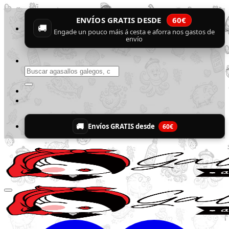
Skip
ENVÍOS GRATIS DESDE
60€
to
🚚
content
Engade un pouco máis á cesta e aforra nos gastos de
envío
Buscar
por:
🚚
Envíos GRATIS desde
60€