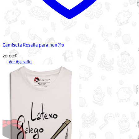
Camiseta Rosalia para nen@s
20.00
€
Ver Agasallo
Este
produto
ten
múltiples
variantes.
As
opcións
pódense
elixir
na
páxina
de
produto