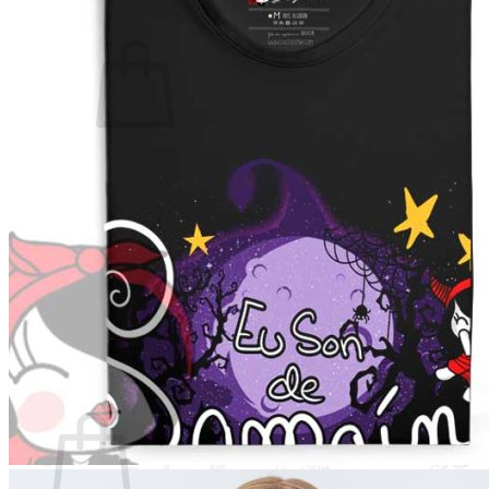
Non hai produtos no carriño.
Voltar á tenda
Buscar
por:
Carriño