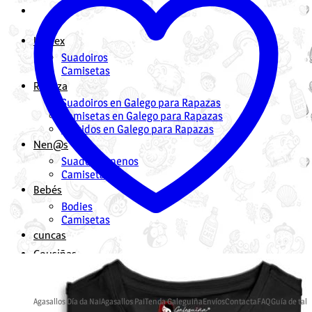
Unisex
Suadoiros
Camisetas
Rapaza
Suadoiros en Galego para Rapazas
Camisetas en Galego para Rapazas
Vestidos en Galego para Rapazas
Nen@s
Suadoiros nenos
Camisetas
Bebés
Bodies
Camisetas
cuncas
Cousiñas
Mochilas en Galego
Bolsas en Galego
Agasallos Día da Nai
Agasallos Pai
Tenda Galeguiña
Envíos
Contacta
FAQ
Guía de tall