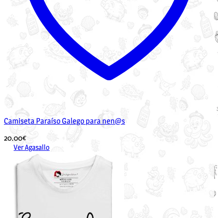
Camiseta Paraíso Galego para nen@s
20.00
€
Ver Agasallo
Este
produto
ten
múltiples
variantes.
As
opcións