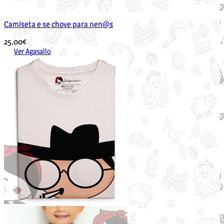
Camiseta e se chove para nen@s
25.00
€
Ver Agasallo
Este
produto
ten
múltiples
variantes.
As
opcións
pódense
elixir
na
páxina
de
produto