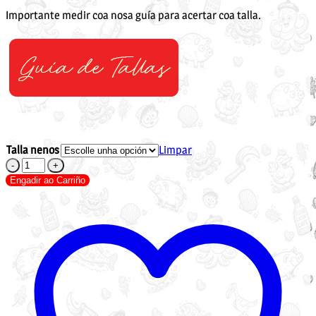
Importante medir coa nosa guía para acertar coa talla.
Talla nenos
Limpar
Camiseta
Samaín
Engadir ao Carriño
para
nen@s
cantidade